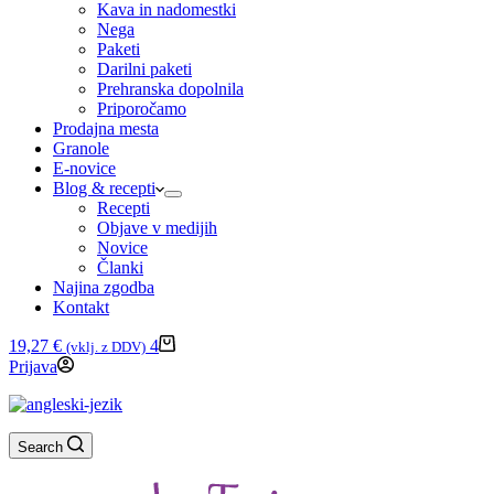
Kava in nadomestki
Nega
Paketi
Darilni paketi
Prehranska dopolnila
Priporočamo
Prodajna mesta
Granole
E-novice
Blog & recepti
Recepti
Objave v medijih
Novice
Članki
Najina zgodba
Kontakt
Shopping
19,27
€
4
(vklj. z DDV)
cart
Prijava
Search