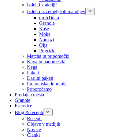
Izdelki v akciji!
Izdelki iz zemeljskih mandljev
drobTinka
Granole
Kaše
Moke
Namazi
Olja
Prigrizki
Matcha in pripomočki
Kava in nadomestki
Nega
Paketi
Darilni paketi
Prehranska dopolnila
Priporočamo
Prodajna mesta
Granole
E-novice
Blog & recepti
Recepti
Objave v medijih
Novice
Članki