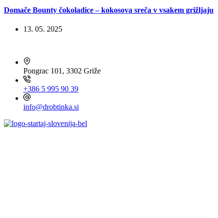
Domače Bounty čokoladice – kokosova sreča v vsakem grižljaju
13. 05. 2025
HITRI KONTAKT
Pongrac 101, 3302 Griže
+386 5 995 90 39
info@drobtinka.si
OBIŠČITE TUDI ...