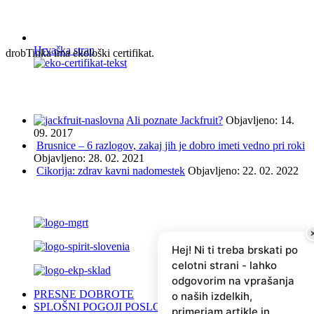
Hrvaška stran
drobTinka ima ekološki certifikat.
NAJBOLJ BRANO IN ISKANO
Ali poznate Jackfruit?
Objavljeno: 14.
09. 2017
Brusnice – 6 razlogov, zakaj jih je dobro imeti vedno pri roki
Objavljeno: 28. 02. 2021
Cikorija: zdrav kavni nadomestek
Objavljeno: 22. 02. 2022
PODPRLI SO NAS ...
Hej! Ni ti treba brskati po
celotni strani - lahko
odgovorim na vprašanja
PRESNE DOBROTE
o naših izdelkih,
SPLOŠNI POGOJI POSLOVANJA
primerjam artikle in