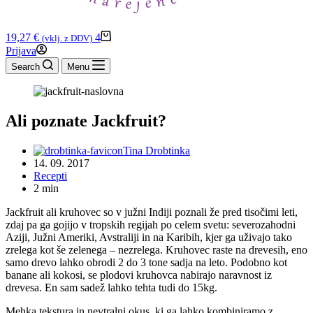
Shopping
19,27
€
4
(vklj. z DDV)
cart
Prijava
Search
Menu
Ali poznate Jackfruit?
Tina Drobtinka
14. 09. 2017
Recepti
2 min
Jackfruit ali kruhovec so v južni Indiji poznali že pred tisočimi leti,
zdaj pa ga gojijo v tropskih regijah po celem svetu: severozahodni
Aziji, Južni Ameriki, Avstraliji in na Karibih, kjer ga uživajo tako
zrelega kot še zelenega – nezrelega. Kruhovec raste na drevesih, eno
samo drevo lahko obrodi 2 do 3 tone sadja na leto. Podobno kot
banane ali kokosi, se plodovi kruhovca nabirajo naravnost iz
drevesa. En sam sadež lahko tehta tudi do 15kg.
Mehka tekstura in nevtralni okus, ki ga lahko kombiniramo z