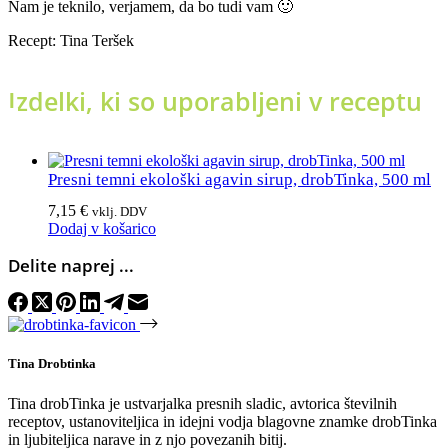
Nam je teknilo, verjamem, da bo tudi vam 🙂
Recept: Tina Teršek
Izdelki, ki so uporabljeni v receptu
Presni temni ekološki agavin sirup, drobTinka, 500 ml
7,15
€
vklj. DDV
Dodaj v košarico
Delite naprej ...
Tina Drobtinka
Tina drobTinka je ustvarjalka presnih sladic, avtorica številnih
receptov, ustanoviteljica in idejni vodja blagovne znamke drobTinka
in ljubiteljica narave in z njo povezanih bitij.