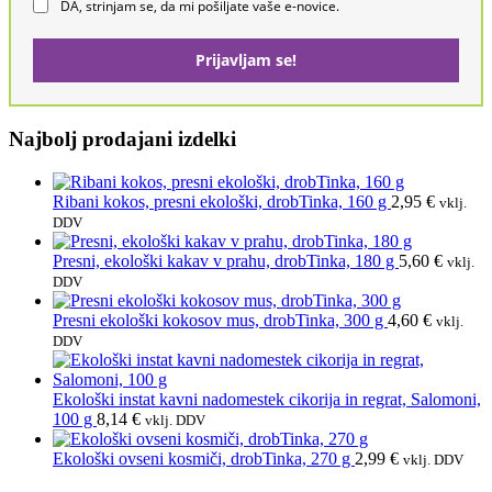
DA, strinjam se, da mi pošiljate vaše e-novice.
Prijavljam se!
Najbolj prodajani izdelki
Ribani kokos, presni ekološki, drobTinka, 160 g
2,95
€
vklj.
DDV
Presni, ekološki kakav v prahu, drobTinka, 180 g
5,60
€
vklj.
DDV
Presni ekološki kokosov mus, drobTinka, 300 g
4,60
€
vklj.
DDV
Ekološki instat kavni nadomestek cikorija in regrat, Salomoni,
100 g
8,14
€
vklj. DDV
Ekološki ovseni kosmiči, drobTinka, 270 g
2,99
€
vklj. DDV