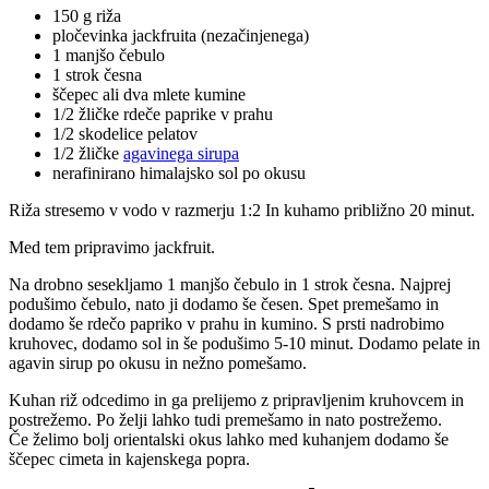
150 g riža
pločevinka jackfruita (nezačinjenega)
1 manjšo čebulo
1 strok česna
ščepec ali dva mlete kumine
1/2 žličke rdeče paprike v prahu
1/2 skodelice pelatov
1/2 žličke
agavinega sirupa
nerafinirano himalajsko sol po okusu
Riža stresemo v vodo v razmerju 1:2 In kuhamo približno 20 minut.
Med tem pripravimo jackfruit.
Na drobno sesekljamo 1 manjšo čebulo in 1 strok česna. Najprej
podušimo čebulo, nato ji dodamo še česen. Spet premešamo in
dodamo še rdečo papriko v prahu in kumino. S prsti nadrobimo
kruhovec, dodamo sol in še podušimo 5-10 minut. Dodamo pelate in
agavin sirup po okusu in nežno pomešamo.
Kuhan riž odcedimo in ga prelijemo z pripravljenim kruhovcem in
postrežemo. Po želji lahko tudi premešamo in nato postrežemo.
Če želimo bolj orientalski okus lahko med kuhanjem dodamo še
ščepec cimeta in kajenskega popra.