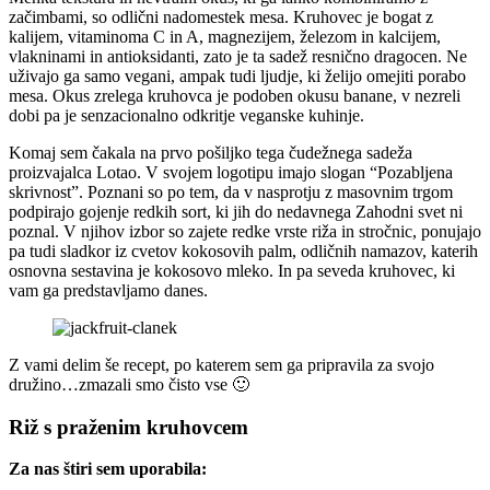
začimbami, so odlični nadomestek mesa. Kruhovec je bogat z
kalijem, vitaminoma C in A, magnezijem, železom in kalcijem,
vlakninami in antioksidanti, zato je ta sadež resnično dragocen. Ne
uživajo ga samo vegani, ampak tudi ljudje, ki želijo omejiti porabo
mesa. Okus zrelega kruhovca je podoben okusu banane, v nezreli
dobi pa je senzacionalno odkritje veganske kuhinje.
Komaj sem čakala na prvo pošiljko tega čudežnega sadeža
proizvajalca Lotao. V svojem logotipu imajo slogan “Pozabljena
skrivnost”. Poznani so po tem, da v nasprotju z masovnim trgom
podpirajo gojenje redkih sort, ki jih do nedavnega Zahodni svet ni
poznal. V njihov izbor so zajete redke vrste riža in stročnic, ponujajo
pa tudi sladkor iz cvetov kokosovih palm, odličnih namazov, katerih
osnovna sestavina je kokosovo mleko. In pa seveda kruhovec, ki
vam ga predstavljamo danes.
Z vami delim še recept, po katerem sem ga pripravila za svojo
družino…zmazali smo čisto vse 🙂
Riž s praženim kruhovcem
Za nas štiri sem uporabila: