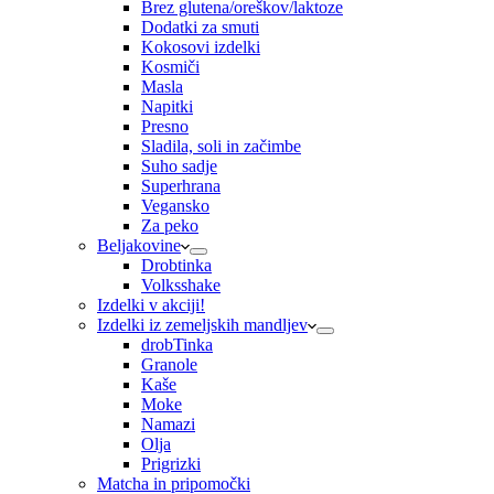
Brez glutena/oreškov/laktoze
Dodatki za smuti
Kokosovi izdelki
Kosmiči
Masla
Napitki
Presno
Sladila, soli in začimbe
Suho sadje
Superhrana
Vegansko
Za peko
Beljakovine
Drobtinka
Volksshake
Izdelki v akciji!
Izdelki iz zemeljskih mandljev
drobTinka
Granole
Kaše
Moke
Namazi
Olja
Prigrizki
Matcha in pripomočki