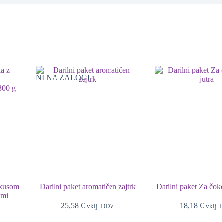
NI NA ZALOGI
okusom
Darilni paket aromatičen zajtrk
Darilni paket Za čok
imi
25,58
€
18,18
€
vklj. DDV
vklj.