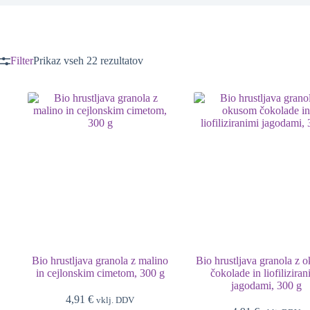
Filter
Prikaz vseh 22 rezultatov
Bio hrustljava granola z malino
Bio hrustljava granola z 
in cejlonskim cimetom, 300 g
čokolade in liofiliziran
jagodami, 300 g
4,91
€
vklj. DDV