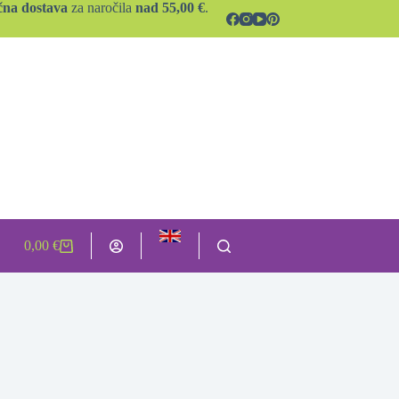
čna dostava
za naročila
nad 55,00 €
.
0,00
€
Shopping
cart