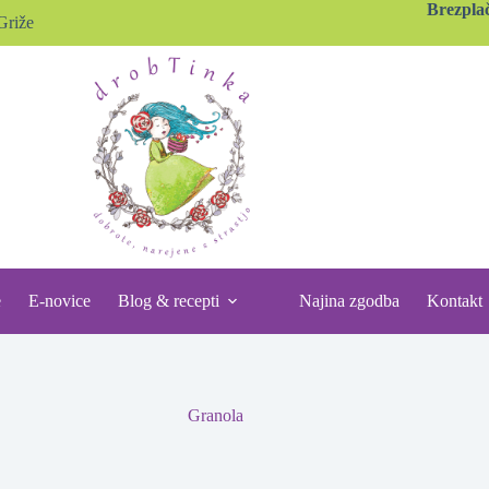
Brezpla
Griže
e
E-novice
Blog & recepti
Najina zgodba
Kontakt
Granola