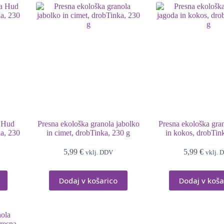
a Hud
Presna ekološka granola jabolko
Presna ekološka gra
a, 230
in cimet, drobTinka, 230 g
in kokos, drobTin
5,99
€
5,99
€
vklj. DDV
vklj. 
Dodaj v košarico
Dodaj v koša