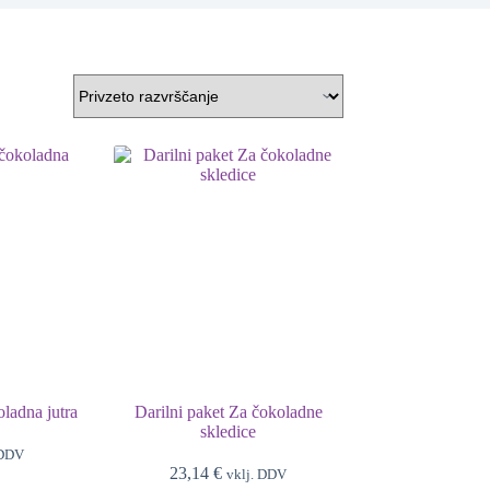
oladna jutra
Darilni paket Za čokoladne
skledice
 DDV
23,14
€
vklj. DDV