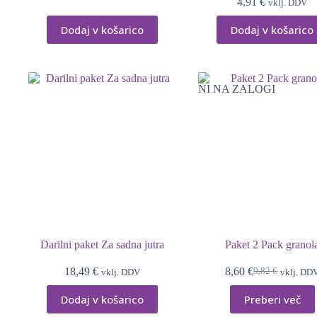
4,91
€
vklj. DDV
Dodaj v košarico
Dodaj v košarico
NI NA ZALOGI
Darilni paket Za sadna jutra
Paket 2 Pack granol
18,49
€
8,60
€
9,82
€
vklj. DDV
vklj. DD
Izvirna
Trenutna
cena
cena
Dodaj v košarico
Preberi več
je
je:
bila:
8,60 €.