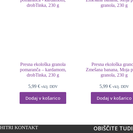
Presna ekološka granola
Presna ekološka gran
pomaranča – kardamom,
Zmešana banana, Moja p
drobTinka, 230 g
granola, 230 g
5,99
€
5,99
€
vklj. DDV
vklj. DDV
Dodaj v košarico
Dodaj v košarico
HITRI KONTAKT
OBIŠČITE TUDI .