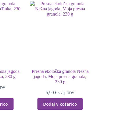
nola jagoda
Presna ekološka granola Nežna
ka, 230 g
jagoda, Moja presna granola,
230 g
DDV
5,99
€
vklj. DDV
rico
Dodaj v košarico