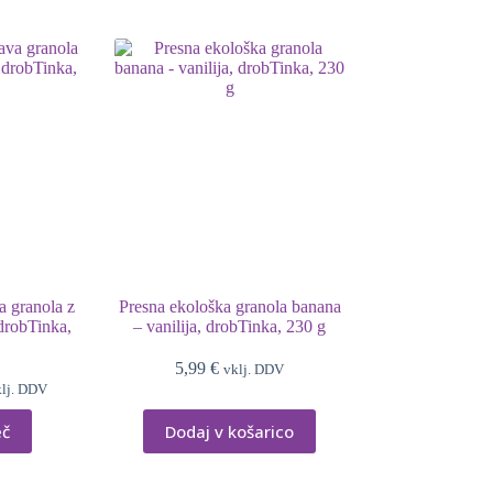
a granola z
Presna ekološka granola banana
drobTinka,
– vanilija, drobTinka, 230 g
5,99
€
vklj. DDV
lj. DDV
eč
Dodaj v košarico