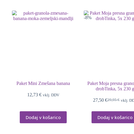
9,82 €.
-8%
Paket Mini Zmešana banana
Paket Moja presna granol
drobTinka, 5x 230 
12,73
€
vklj. DDV
27,50
€
29,95
€
vklj. D
Izvirna
Trenutna
cena
cena
je
je:
Dodaj v košarico
Dodaj v košarico
bila:
27,50 €.
29,95 €.