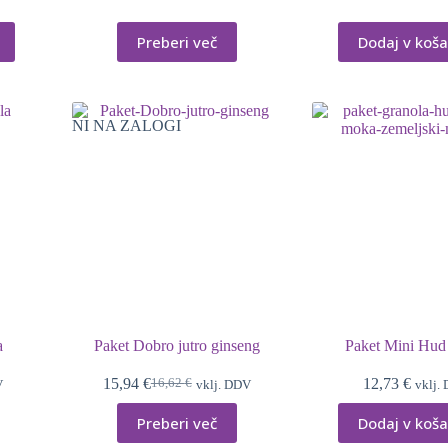
Preberi več
Dodaj v koša
NI NA ZALOGI
a
Paket Dobro jutro ginseng
Paket Mini Hud
15,94
€
12,73
€
16,62
€
V
vklj. DDV
vklj.
Izvirna
Trenutna
cena
cena
Preberi več
Dodaj v koša
je
je:
bila:
15,94 €.