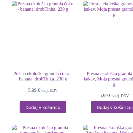
Presna ekološka granola čoko –
Presna ekološka granol
banana, drobTinka, 230 g
kakav, Moja presna granol
g
5,99
€
vklj. DDV
5,99
€
vklj. DDV
Dodaj v košarico
Dodaj v košarico