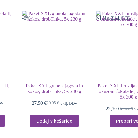
16,62 €.
-8%
NI NA ZALOGI
a II,
Paket XXL granola jagoda in
Paket XXL hrustljav
g
kokos, drobTinka, 5x 230 g
okusom čokolade , 
5x 300 g
27,50
€
29,95
€
DV
vklj. DDV
Izvirna
Trenutna
22,50
€
24,55
€
vk
cena
cena
Izvirna
Trenutna
je
je:
cena
cena
Dodaj v košarico
Preberi v
bila:
27,50 €.
je
je:
29,95 €.
bila:
22,50 €.
24,55 €.