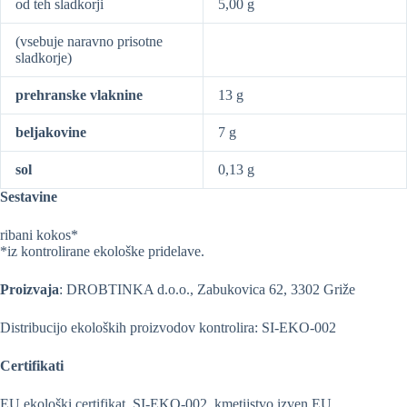
od teh sladkorji
5,00 g
(vsebuje naravno prisotne
sladkorje)
prehranske vlaknine
13 g
beljakovine
7 g
sol
0,13 g
Sestavine
ribani kokos*
*iz kontrolirane ekološke pridelave.
Proizvaja
: DROBTINKA d.o.o., Zabukovica 62, 3302 Griže
Distribucijo ekoloških proizvodov kontrolira: SI-EKO-002
Certifikati
EU ekološki certifikat, SI-EKO-002, kmetijstvo izven EU