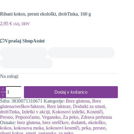
Ribani kokos, presni ekološki, drobTinka, 160 g
2,95
€
vklj. DDV
Vprašaj ShopAssist
Na zalogi
Ribani
Dodaj v košarico
kokos,
presni
Šifra:
3830071310671
Kategorije:
Brez glutena
,
Brez
ekološki,
glutena/oreškov/laktoze
,
Brez laktoze
,
Dodatki za smuti
,
drobTinka,
drobTinka
,
Izdelki v akciji
,
Kokosovi izdelki
,
Kosmiči
,
160
Presno
,
Priporočamo
,
Vegansko
,
Za peko
,
Zdrava prehrana
g
Oznake:
brez glutena
,
brez oreščkov
,
dodatek
,
ekološko
,
količina
kokos
,
kokosova moka
,
kokosovi kosmiči
,
peka
,
presno
,
ribani kokos
,
smuti
,
vegansko
,
za peko