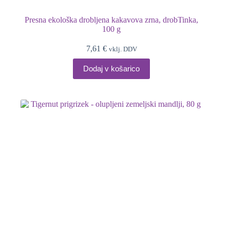
Presna ekološka drobljena kakavova zrna, drobTinka,
100 g
7,61
€
vklj. DDV
Dodaj v košarico