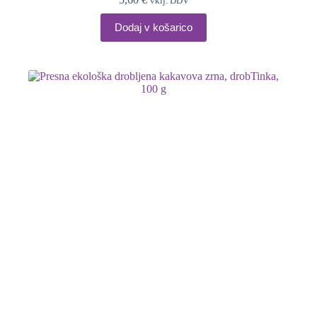
vklj. DDV
Dodaj v košarico