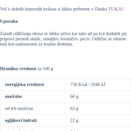
Več o dobrih lastnostih kokosa si lahko preberete v članku
TUKAJ
Uporaba
Zaradi odličnega okusa se lahko uživa kar tako ali pa kot dodatek pri
pripravi presnih sladic, smutijev, kosmičev, peciv. Odlično se obnese
tudi kot nadomestek za krušne drobtine.
Hranilna vrednost
za 100 g
energijska vrednost
736 Kcal / 2946 kJ
maščobe
66 g
od teh nasičene
63 g
ogljikovi hidrati
22 g