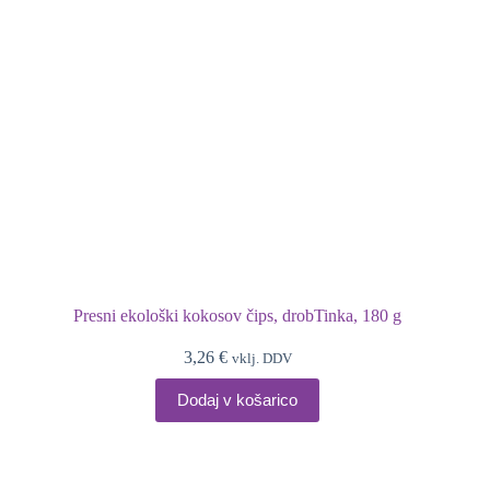
Presni ekološki kokosov čips, drobTinka, 180 g
3,26
€
vklj. DDV
Dodaj v košarico