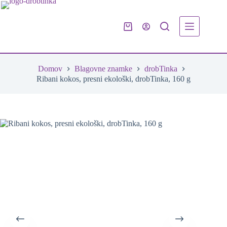
Skip
to
content
Shopping
cart
Domov
Blagovne znamke
drobTinka
Ribani kokos, presni ekološki, drobTinka, 160 g