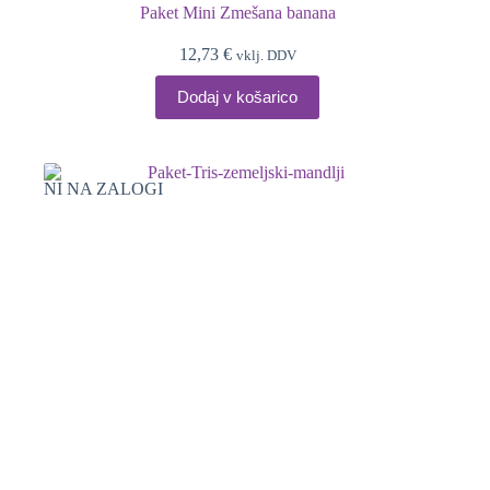
Paket Mini Zmešana banana
12,73
€
vklj. DDV
Dodaj v košarico
NI NA ZALOGI