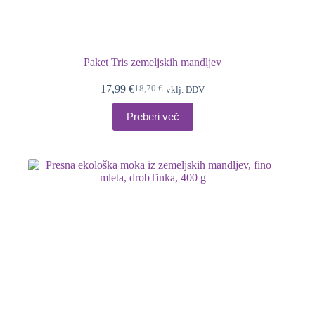
Paket Tris zemeljskih mandljev
17,99
€
18,70
€
vklj. DDV
Izvirna
Trenutna
cena
cena
Preberi več
je
je:
bila:
17,99 €.
18,70 €.