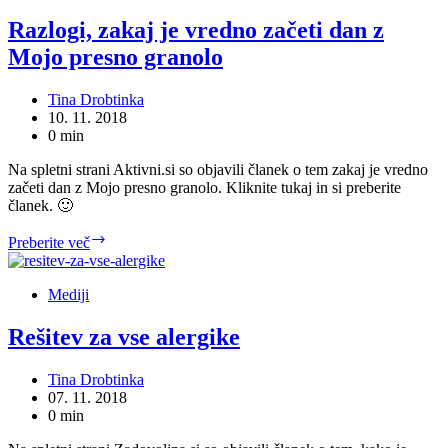
lastnega
startupa
Razlogi, zakaj je vredno začeti dan z
Mojo presno granolo
Tina Drobtinka
10. 11. 2018
0 min
Na spletni strani Aktivni.si so objavili članek o tem zakaj je vredno
začeti dan z Mojo presno granolo. Kliknite tukaj in si preberite
članek. 🙂
Razlogi,
Preberite več
zakaj
je
vredno
Mediji
začeti
dan
Rešitev za vse alergike
z
Mojo
Tina Drobtinka
presno
07. 11. 2018
granolo
0 min