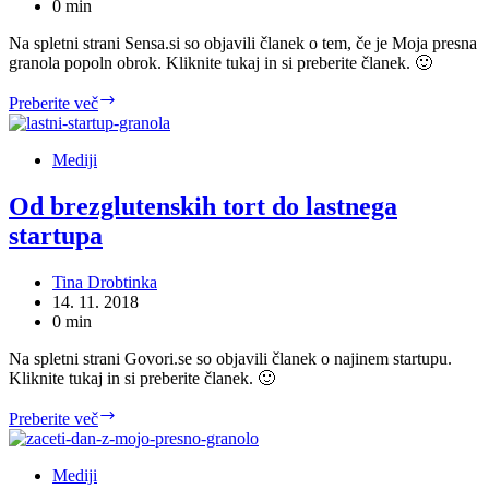
0 min
Na spletni strani Sensa.si so objavili članek o tem, če je Moja presna
granola popoln obrok. Kliknite tukaj in si preberite članek. 🙂
Ali
Preberite več
je
Moja
presna
Mediji
granola
popoln
Od brezglutenskih tort do lastnega
obrok?
startupa
Tina Drobtinka
14. 11. 2018
0 min
Na spletni strani Govori.se so objavili članek o najinem startupu.
Kliknite tukaj in si preberite članek. 🙂
Od
Preberite več
brezglutenskih
tort
do
Mediji