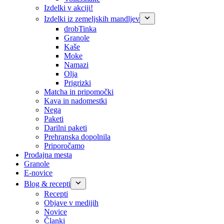
Izdelki v akciji!
Izdelki iz zemeljskih mandljev
drobTinka
Granole
Kaše
Moke
Namazi
Olja
Prigrizki
Matcha in pripomočki
Kava in nadomestki
Nega
Paketi
Darilni paketi
Prehranska dopolnila
Priporočamo
Prodajna mesta
Granole
E-novice
Blog & recepti
Recepti
Objave v medijih
Novice
Članki