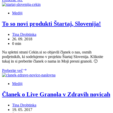
presna
granola
v
Mediji
Štartaj
Slovenija
To so novi produkti Štartaj, Slovenija!
Tina Drobtinka
26. 09. 2018
0 min
Na spletni strani Cekin.si so objavili članek o nas, osmih
podjetnikih, ki sodelujemo v projektu Štartaj Slovenija. Kliknite
tukaj in si preberite članek o nama in Moji presni granoli. 🙂
To
Preberite več
so
novi
produkti
Mediji
Štartaj,
Slovenija!
Članek o Live Granola v Zdravih novicah
Tina Drobtinka
19. 05. 2017