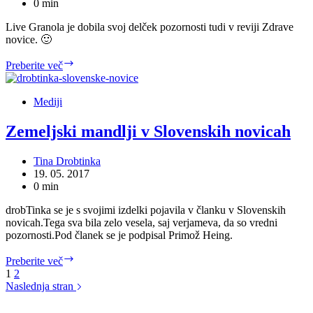
0 min
Live Granola je dobila svoj delček pozornosti tudi v reviji Zdrave
novice. 🙂
Članek
Preberite več
o
Live
Granola
Mediji
v
Zdravih
Zemeljski mandlji v Slovenskih novicah
novicah
Tina Drobtinka
19. 05. 2017
0 min
drobTinka se je s svojimi izdelki pojavila v članku v Slovenskih
novicah.Tega sva bila zelo vesela, saj verjameva, da so vredni
pozornosti.Pod članek se je podpisal Primož Heing.
Zemeljski
Preberite več
mandlji
1
2
v
Naslednja stran
Slovenskih
novicah
HITRI KONTAKT