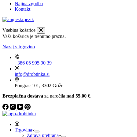
Najina zgodba
Kontakt
Vsebina košarice
Vaša košarica je trenutno prazna.
Nazaj v trgovino
+386 05 995 90 39
info@drobtinka.si
Pongrac 101, 3302 Griže
Brezplačna dostava
za naročila
nad 55,00 €
.
Trgovina
Zdrava prehrana