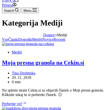
0,00
€
0
cart
Prijava
Search
Menu
Kategorija
Mediji
Domov
Mediji
Vse
Članki
Dogodki
Mediji
Novice
Recepti
Mediji
Moja presna granola na Cekin.si
Tina Drobtinka
20. 11. 2018
0 min
Na spletni strani Cekin.si so objavili članek o Moji presni granola.
Kliknite tukaj in si preberite članek. 🙂
Moja
Preberite več
presna