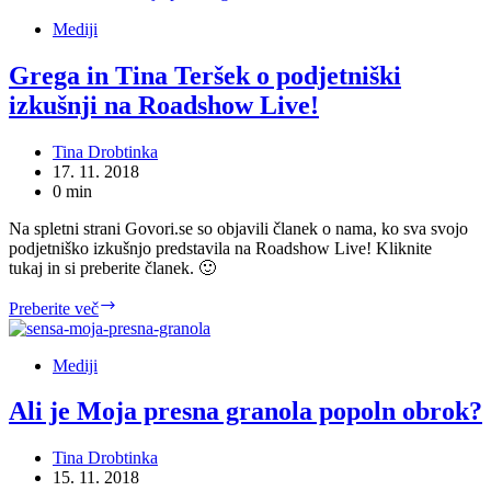
granola
na
Mediji
Cekin.si
Grega in Tina Teršek o podjetniški
izkušnji na Roadshow Live!
Tina Drobtinka
17. 11. 2018
0 min
Na spletni strani Govori.se so objavili članek o nama, ko sva svojo
podjetniško izkušnjo predstavila na Roadshow Live! Kliknite
tukaj in si preberite članek. 🙂
Grega
Preberite več
in
Tina
Teršek
Mediji
o
podjetniški
Ali je Moja presna granola popoln obrok?
izkušnji
na
Tina Drobtinka
Roadshow
15. 11. 2018
Live!