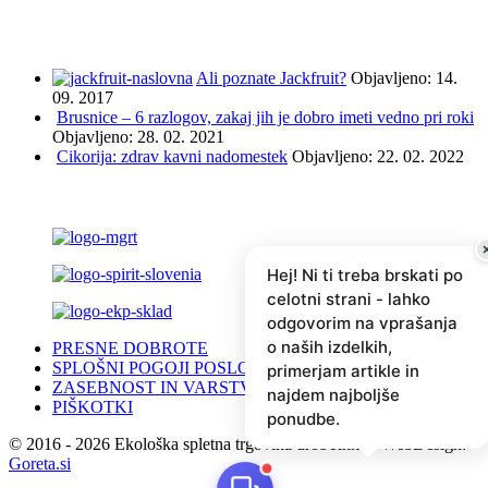
NAJBOLJ BRANO IN ISKANO
Ali poznate Jackfruit?
Objavljeno: 14.
09. 2017
Brusnice – 6 razlogov, zakaj jih je dobro imeti vedno pri roki
Objavljeno: 28. 02. 2021
Cikorija: zdrav kavni nadomestek
Objavljeno: 22. 02. 2022
PODPRLI SO NAS ...
Hej! Ni ti treba brskati po
celotni strani - lahko
odgovorim na vprašanja
o naših izdelkih,
PRESNE DOBROTE
SPLOŠNI POGOJI POSLOVANJA
primerjam artikle in
ZASEBNOST IN VARSTVO PODATKOV (GDPR)
najdem najboljše
PIŠKOTKI
ponudbe.
© 2016 - 2026 Ekološka spletna trgovina drobTinka - WebDesign:
Goreta.si