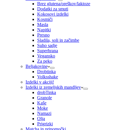
Brez glutena/oreškov/laktoze
Dodatki za smuti
Kokosovi izdelki
Kosmiči
Masla
Napitki
Presno
Sladila, soli in začimbe
Suho sadje
Superhrana
Vegansko
Za peko
Beljakovine
Drobtinka
Volksshake
Izdelki v akciji!
Izdelki iz zemeljskih mandljev
drobTinka
Granole
Kaše
Moke
Namazi
Olja
Prigrizki
Matcha in pripomočki