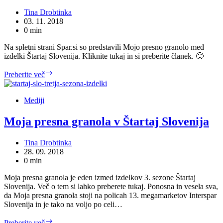
Tina Drobtinka
03. 11. 2018
0 min
Na spletni strani Spar.si so predstavili Mojo presno granolo med
izdelki Štartaj Slovenija. Kliknite tukaj in si preberite članek. 🙂
Predstavitev
Preberite več
Moje
presne
granole
Mediji
Moja presna granola v Štartaj Slovenija
Tina Drobtinka
28. 09. 2018
0 min
Moja presna granola je eden izmed izdelkov 3. sezone Štartaj
Slovenija. Več o tem si lahko preberete tukaj. Ponosna in vesela sva,
da Moja presna granola stoji na policah 13. megamarketov Interspar
Slovenija in je tako na voljo po celi…
Moja
Preberite več