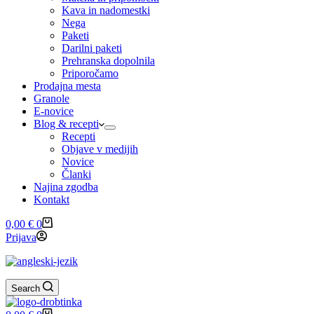
Kava in nadomestki
Nega
Paketi
Darilni paketi
Prehranska dopolnila
Priporočamo
Prodajna mesta
Granole
E-novice
Blog & recepti
Recepti
Objave v medijih
Novice
Članki
Najina zgodba
Kontakt
Shopping
0,00
€
0
cart
Prijava
Search
Shopping