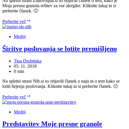
Na spletni strani Zadovoljna.si so objavili članek o tem, kako je
Moja presna granola rešitev za vse alergike. Kliknite tukaj in si
preberite članek. 🙂
Rešitev
Preberite več
za
vse
alergike
Mediji
Širitve poslovanja se lotite premišljeno
Tina Drobtinka
05. 11. 2018
0 min
Na spletni strani Nlb.si so objavili članek o naju in o tem kako se
lotiti širjenja poslovanja. Kliknite tukaj in si preberite članek. 🙂
Širitve
Preberite več
poslovanja
se
lotite
Mediji
premišljeno
Predstavitev Moje presne granole