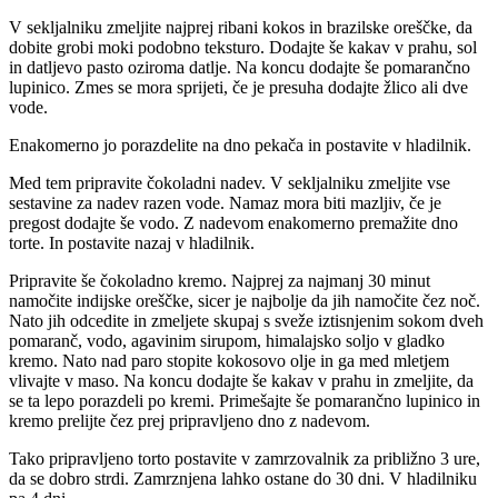
V sekljalniku zmeljite najprej ribani kokos in brazilske oreščke, da
dobite grobi moki podobno teksturo. Dodajte še kakav v prahu, sol
in datljevo pasto oziroma datlje. Na koncu dodajte še pomarančno
lupinico. Zmes se mora sprijeti, če je presuha dodajte žlico ali dve
vode.
Enakomerno jo porazdelite na dno pekača in postavite v hladilnik.
Med tem pripravite čokoladni nadev. V sekljalniku zmeljite vse
sestavine za nadev razen vode. Namaz mora biti mazljiv, če je
pregost dodajte še vodo. Z nadevom enakomerno premažite dno
torte. In postavite nazaj v hladilnik.
Pripravite še čokoladno kremo. Najprej za najmanj 30 minut
namočite indijske oreščke, sicer je najbolje da jih namočite čez noč.
Nato jih odcedite in zmeljete skupaj s sveže iztisnjenim sokom dveh
pomaranč, vodo, agavinim sirupom, himalajsko soljo v gladko
kremo. Nato nad paro stopite kokosovo olje in ga med mletjem
vlivajte v maso. Na koncu dodajte še kakav v prahu in zmeljite, da
se ta lepo porazdeli po kremi. Primešajte še pomarančno lupinico in
kremo prelijte čez prej pripravljeno dno z nadevom.
Tako pripravljeno torto postavite v zamrzovalnik za približno 3 ure,
da se dobro strdi. Zamrznjena lahko ostane do 30 dni. V hladilniku