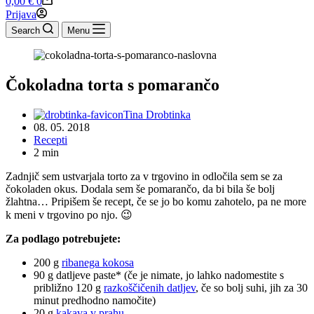
0,00
€
0
cart
Prijava
Search
Menu
Čokoladna torta s pomarančo
Tina Drobtinka
08. 05. 2018
Recepti
2 min
Zadnjič sem ustvarjala torto za v trgovino in odločila sem se za
čokoladen okus. Dodala sem še pomarančo, da bi bila še bolj
žlahtna… Pripišem še recept, če se jo bo komu zahotelo, pa ne more
k meni v trgovino po njo. 😉
Za podlago potrebujete:
200 g
ribanega kokosa
90 g datljeve paste* (če je nimate, jo lahko nadomestite s
približno 120 g
razkoščičenih datljev
, če so bolj suhi, jih za 30
minut predhodno namočite)
20 g
kakava v prahu