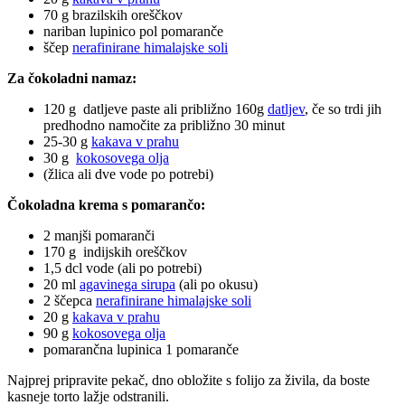
70 g brazilskih oreščkov
nariban lupinico pol pomaranče
ščep
nerafinirane himalajske soli
Za čokoladni namaz:
120 g datljeve paste ali približno 160g
datljev
, če so trdi jih
predhodno namočite za približno 30 minut
25-30 g
kakava v prahu
30 g
kokosovega olja
(žlica ali dve vode po potrebi)
Čokoladna krema s pomarančo:
2 manjši pomaranči
170 g indijskih oreščkov
1,5 dcl vode (ali po potrebi)
20 ml
agavinega sirupa
(ali po okusu)
2 ščepca
nerafinirane himalajske soli
20 g
kakava v prahu
90 g
kokosovega olja
pomarančna lupinica 1 pomaranče
Najprej pripravite pekač, dno obložite s folijo za živila, da boste
kasneje torto lažje odstranili.