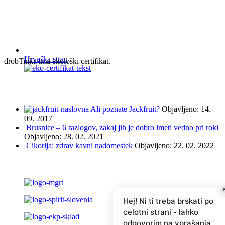
Hrvaška stran
drobTinka ima ekološki certifikat.
NAJBOLJ BRANO IN ISKANO
Ali poznate Jackfruit?
Objavljeno: 14.
09. 2017
Brusnice – 6 razlogov, zakaj jih je dobro imeti vedno pri roki
Objavljeno: 28. 02. 2021
Cikorija: zdrav kavni nadomestek
Objavljeno: 22. 02. 2022
PODPRLI SO NAS ...
Hej! Ni ti treba brskati po
celotni strani - lahko
odgovorim na vprašanja