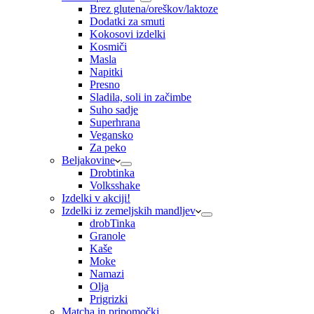
Brez glutena/oreškov/laktoze
Dodatki za smuti
Kokosovi izdelki
Kosmiči
Masla
Napitki
Presno
Sladila, soli in začimbe
Suho sadje
Superhrana
Vegansko
Za peko
Beljakovine
Drobtinka
Volksshake
Izdelki v akciji!
Izdelki iz zemeljskih mandljev
drobTinka
Granole
Kaše
Moke
Namazi
Olja
Prigrizki
Matcha in pripomočki