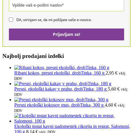
DA, strinjam se, da mi pošiljate vaše e-novice.
Prijavljam se!
Najbolj prodajani izdelki
Ribani kokos, presni ekološki, drobTinka, 160 g
2,95
€
vklj.
DDV
Presni, ekološki kakav v prahu, drobTinka, 180 g
5,60
€
vklj.
DDV
Presni ekološki kokosov mus, drobTinka, 300 g
4,60
€
vklj.
DDV
Ekološki instat kavni nadomestek cikorija in regrat, Salomoni,
100 g
8,14
€
vklj. DDV