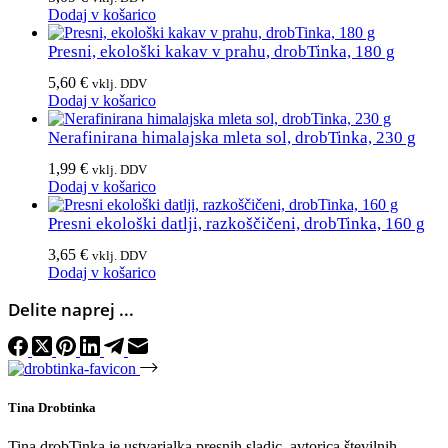
Dodaj v košarico
Presni, ekološki kakav v prahu, drobTinka, 180 g
5,60
€
vklj. DDV
Dodaj v košarico
Nerafinirana himalajska mleta sol, drobTinka, 230 g
1,99
€
vklj. DDV
Dodaj v košarico
Presni ekološki datlji, razkoščičeni, drobTinka, 160 g
3,65
€
vklj. DDV
Dodaj v košarico
Delite naprej ...
Tina Drobtinka
Tina drobTinka je ustvarjalka presnih sladic, avtorica številnih