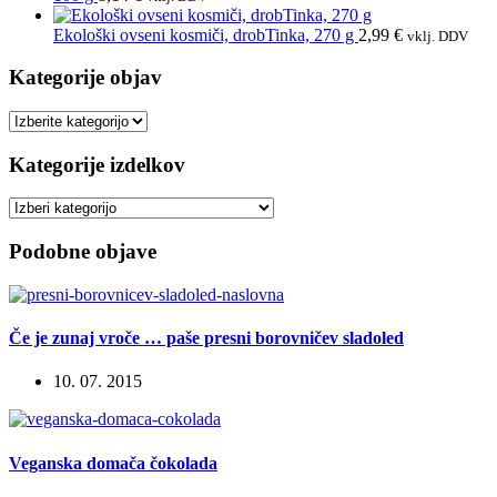
Ekološki ovseni kosmiči, drobTinka, 270 g
2,99
€
vklj. DDV
Kategorije objav
Kategorije
objav
Kategorije izdelkov
Podobne objave
Če je zunaj vroče … paše presni borovničev sladoled
10. 07. 2015
Veganska domača čokolada