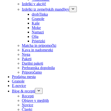
Izdelki v akciji!
Izdelki iz zemeljskih mandljev
drobTinka
Granole
Kaše
Moke
Namazi
Olja
Prigrizki
Matcha in pripomočki
Kava in nadomestki
Nega
Paketi
Darilni paketi
Prehranska dopolnila
Priporočamo
Prodajna mesta
Granole
E-novice
Blog & recepti
Recepti
Objave v medijih
Novice
Članki