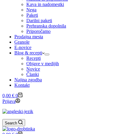
Kava in nadomestki
Nega
Paketi
Darilni paketi
Prehranska dopolnila
Priporočamo
Prodajna mesta
Granole
E-novice
Blog & recepti
Recepti
Objave v medijih
Novice
Članki
Najina zgodba
Kontakt
Shopping
0,00
€
0
cart
Prijava
Search
Shopping