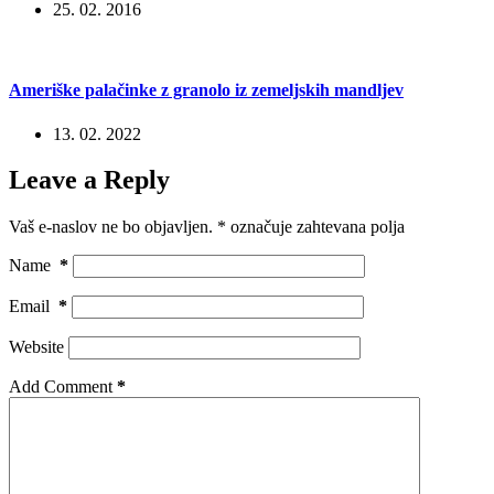
25. 02. 2016
Ameriške palačinke z granolo iz zemeljskih mandljev
13. 02. 2022
Leave a Reply
Vaš e-naslov ne bo objavljen.
*
označuje zahtevana polja
Name
*
Email
*
Website
Add Comment
*