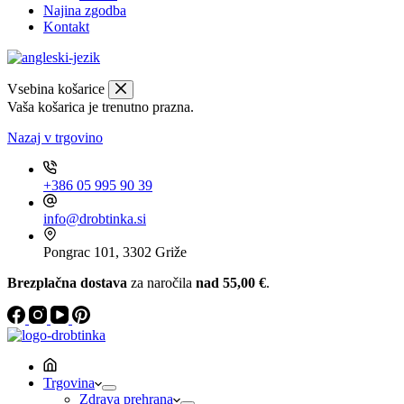
Najina zgodba
Kontakt
Vsebina košarice
Vaša košarica je trenutno prazna.
Nazaj v trgovino
+386 05 995 90 39
info@drobtinka.si
Pongrac 101, 3302 Griže
Brezplačna dostava
za naročila
nad 55,00 €
.
Trgovina
Zdrava prehrana