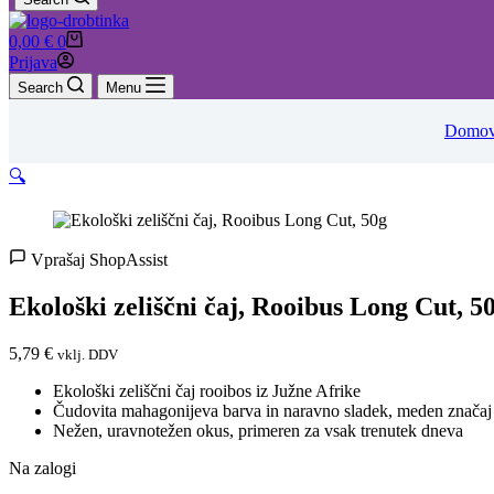
Shopping
0,00
€
0
cart
Prijava
Search
Menu
Domo
🔍
Vprašaj ShopAssist
Ekološki zeliščni čaj, Rooibus Long Cut, 5
5,79
€
vklj. DDV
Ekološki zeliščni čaj rooibos iz Južne Afrike
Čudovita mahagonijeva barva in naravno sladek, meden značaj
Nežen, uravnotežen okus, primeren za vsak trenutek dneva
Na zalogi