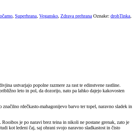
ročamo
,
Superhrana
,
Vegansko
,
Zdrava prehrana
Oznake:
drobTinka
,
vjina ustvarjajo popolne razmere za rast te edinstvene rastline.
 približno leto in pol, da dozorijo, nato pa lahko dajejo kakovosten
ovo značilno rdečkasto-mahagonijevo barvo ter topel, naravno sladek in
 Rooibos je po naravi brez teina in nikoli ne postane grenak, zato je
udi kot ledeni čaj, saj ohrani svojo naravno sladkastost in čisto