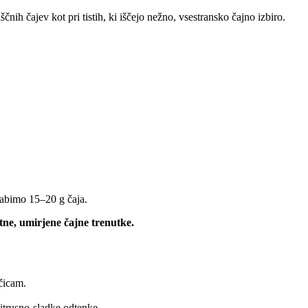
čnih čajev kot pri tistih, ki iščejo nežno, vsestransko čajno izbiro.
rabimo 15–20 g čaja.
tne, umirjene čajne trenutke.
čicam.
citrusno-sladke odtenke.