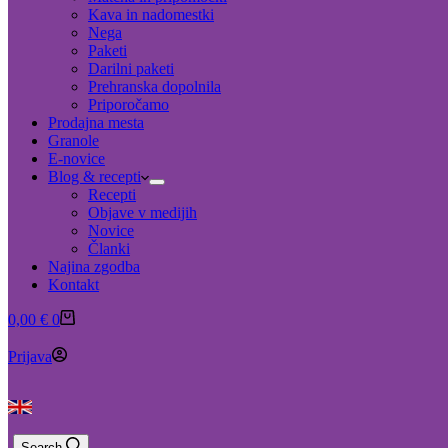
Kava in nadomestki
Nega
Paketi
Darilni paketi
Prehranska dopolnila
Priporočamo
Prodajna mesta
Granole
E-novice
Blog & recepti
Recepti
Objave v medijih
Novice
Članki
Najina zgodba
Kontakt
Shopping
0,00
€
0
cart
Prijava
Search