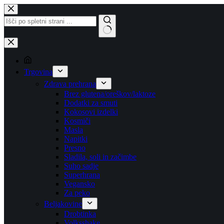
Skip
to
content
No
results
Trgovina
Zdrava prehrana
Brez glutena/oreškov/laktoze
Dodatki za smuti
Kokosovi izdelki
Kosmiči
Masla
Napitki
Presno
Sladila, soli in začimbe
Suho sadje
Superhrana
Vegansko
Za peko
Beljakovine
Drobtinka
Volksshake