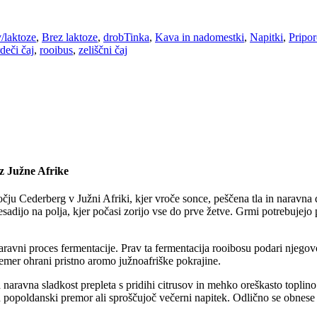
/laktoze
,
Brez laktoze
,
drobTinka
,
Kava in nadomestki
,
Napitki
,
Pripo
rdeči čaj
,
rooibus
,
zeliščni čaj
iz Južne Afrike
u Cederberg v Južni Afriki, kjer vroče sonce, peščena tla in naravna di
resadijo na polja, kjer počasi zorijo vse do prve žetve. Grmi potrebujejo
 naravni proces fermentacije. Prav ta fermentacija rooibosu podari njeg
čemer ohrani pristno aromo južnoafriške pokrajine.
naravna sladkost prepleta s pridihi citrusov in mehko oreškasto toplino.
n popoldanski premor ali sproščujoč večerni napitek. Odlično se obnese t