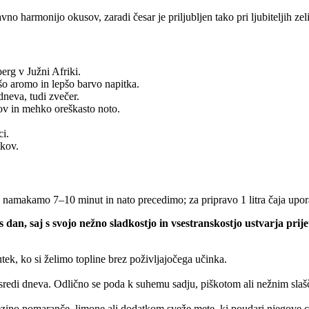
o harmonijo okusov, zaradi česar je priljubljen tako pri ljubiteljih zeliš
erg v Južni Afriki.
jšo aromo in lepšo barvo napitka.
dneva, tudi zvečer.
ov in mehko oreškasto noto.
ci.
tkov.
ga namakamo 7–10 minut in nato precedimo; za pripravo 1 litra čaja upo
dan, saj s svojo nežno sladkostjo in vsestranskostjo ustvarja prije
nutek, ko si želimo topline brez poživljajočega učinka.
r sredi dneva. Odlično se poda k suhemu sadju, piškotom ali nežnim slaš
z rezino pomaranče, limone ali dodatkom sveže mete, ki poudari njegove 