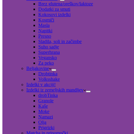
Brez glutena/oreškov/laktoze
Dodatki za smuti
Kokosovi izdelki
Kosmiči
Masla
Napitki
Presno
Sladila, soli in začimbe
Suho sadje
Superhrana
Vegansko
Za peko
Beljakovine
Drobtinka
Volksshake
Izdelki v akciji!
Izdelki iz zemeljskih mandljev
drobTinka
Granole
Kaše
Moke
Namazi
Olja
Prigrizki
Matcha in pripomočki