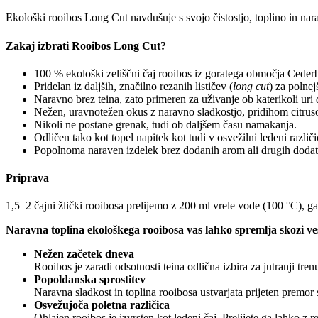
Ekološki rooibos Long Cut navdušuje s svojo čistostjo, toplino in naravn
Zakaj izbrati Rooibos Long Cut?
100 % ekološki zeliščni čaj rooibos iz goratega območja Cederb
Pridelan iz daljših, značilno rezanih lističev (
long cut
) za polne
Naravno brez teina, zato primeren za uživanje ob katerikoli uri 
Nežen, uravnotežen okus z naravno sladkostjo, pridihom citrus
Nikoli ne postane grenak, tudi ob daljšem času namakanja.
Odličen tako kot topel napitek kot tudi v osvežilni ledeni različi
Popolnoma naraven izdelek brez dodanih arom ali drugih doda
Priprava
1,5–2 čajni žlički rooibosa prelijemo z 200 ml vrele vode (100 °C), 
Naravna toplina ekološkega rooibosa vas lahko spremlja skozi ves 
Nežen začetek dneva
Rooibos je zaradi odsotnosti teina odlična izbira za jutranji tre
Popoldanska sprostitev
Naravna sladkost in toplina rooibosa ustvarjata prijeten premo
Osvežujoča poletna različica
Ohlajen rooibos je izvrsten kot ledeni čaj. Prelijete ga lahko 