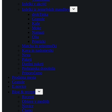
Izdelki v akciji!
Izdelki iz zemeljskih mandljev
drobTinka
Granole
Kaše
Moke
Namazi
Olja
Prigrizki
Matcha in pripomočki
Kava in nadomestki
Nega
Paketi
Darilni paketi
Prehranska dopolnila
Priporočamo
Prodajna mesta
Granole
E-novice
Blog & recepti
Recepti
Objave v medijih
Novice
Članki