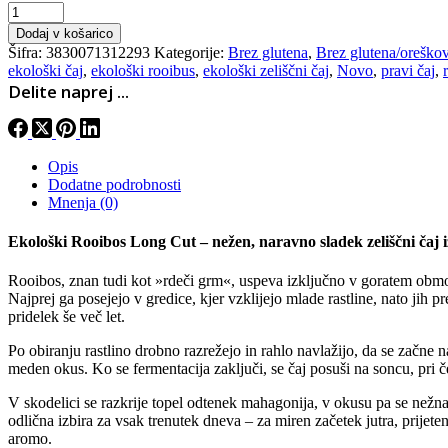
Ekološki
zeliščni
Dodaj v košarico
čaj,
Šifra:
3830071312293
Kategorije:
Brez glutena
,
Brez glutena/oreškov
Rooibus
ekološki čaj
,
ekološki rooibus
,
ekološki zeliščni čaj
,
Novo
,
pravi čaj
,
Long
Delite naprej ...
Cut,
50g
količina
Opis
Dodatne podrobnosti
Mnenja (0)
Ekološki Rooibos Long Cut – nežen, naravno sladek zeliščni čaj 
Rooibos, znan tudi kot »rdeči grm«, uspeva izključno v goratem območj
Najprej ga posejejo v gredice, kjer vzklijejo mlade rastline, nato jih p
pridelek še več let.
Po obiranju rastlino drobno razrežejo in rahlo navlažijo, da se začne
meden okus. Ko se fermentacija zaključi, se čaj posuši na soncu, pri 
V skodelici se razkrije topel odtenek mahagonija, v okusu pa se nežna 
odlična izbira za vsak trenutek dneva – za miren začetek jutra, prijete
aromo.