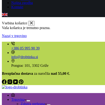
Najina zgodba
Kontakt
Vsebina košarice
Vaša košarica je trenutno prazna.
Nazaj v trgovino
+386 05 995 90 39
info@drobtinka.si
Pongrac 101, 3302 Griže
Brezplačna dostava
za naročila
nad 55,00 €
.
Trgovina
Zdrava prehrana