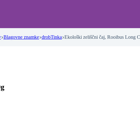
v
Blagovne znamke
drobTinka
Ekološki zeliščni čaj, Rooibus Long C
0g