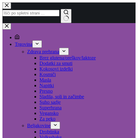
Skip
to
content
No
results
Trgovina
Zdrava prehrana
Brez glutena/oreškov/laktoze
Dodatki za smuti
Kokosovi izdelki
Kosmiči
Masla
Napitki
Presno
Sladila, soli in začimbe
Suho sadje
Superhrana
Vegansko
Za peko
Beljakovine
Drobtinka
Volksshake