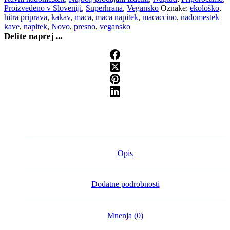
in
Proizvedeno v Sloveniji
,
Superhrana
,
Vegansko
Oznake:
ekološko
,
datlji,
hitra priprava
,
kakav
,
maca
,
maca napitek
,
macaccino
,
nadomestek
drobTinka,
kave
,
napitek
,
Novo
,
presno
,
vegansko
150
Delite naprej ...
g
količina
Opis
Dodatne podrobnosti
Mnenja (0)