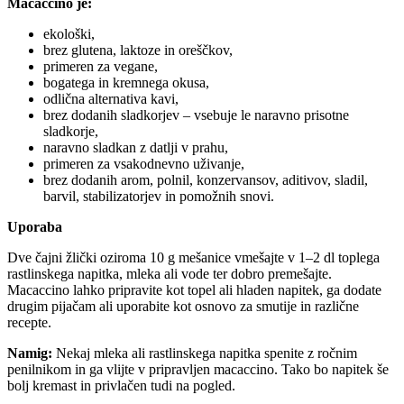
Macaccino je:
ekološki,
brez glutena, laktoze in oreščkov,
primeren za vegane,
bogatega in kremnega okusa,
odlična alternativa kavi,
brez dodanih sladkorjev – vsebuje le naravno prisotne
sladkorje,
naravno sladkan z datlji v prahu,
primeren za vsakodnevno uživanje,
brez dodanih arom, polnil, konzervansov, aditivov, sladil,
barvil, stabilizatorjev in pomožnih snovi.
Uporaba
Dve čajni žlički oziroma 10 g mešanice vmešajte v 1–2 dl toplega
rastlinskega napitka, mleka ali vode ter dobro premešajte.
Macaccino lahko pripravite kot topel ali hladen napitek, ga dodate
drugim pijačam ali uporabite kot osnovo za smutije in različne
recepte.
Namig:
Nekaj mleka ali rastlinskega napitka spenite z ročnim
penilnikom in ga vlijte v pripravljen macaccino. Tako bo napitek še
bolj kremast in privlačen tudi na pogled.