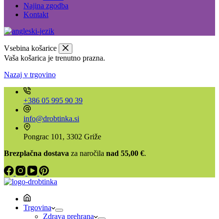
Najina zgodba
Kontakt
Vsebina košarice
Vaša košarica je trenutno prazna.
Nazaj v trgovino
+386 05 995 90 39
info@drobtinka.si
Pongrac 101, 3302 Griže
Brezplačna dostava
za naročila
nad 55,00 €
.
Trgovina
Zdrava prehrana