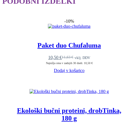
PODOBNI IZDELKI
-10%
Paket duo Chufaluma
10,50
€
11,63
€
vklj. DDV
Izvirna
Trenutna
Najnižja cena v zadnjih 30 dneh: 10,50 €
cena
cena
je
je:
Dodaj v košarico
bila:
10,50 €.
11,63 €.
Ekološki bučni proteini, drobTinka,
180 g