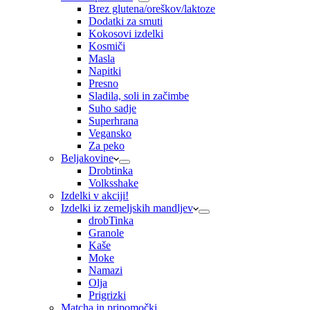
Brez glutena/oreškov/laktoze
Dodatki za smuti
Kokosovi izdelki
Kosmiči
Masla
Napitki
Presno
Sladila, soli in začimbe
Suho sadje
Superhrana
Vegansko
Za peko
Beljakovine
Drobtinka
Volksshake
Izdelki v akciji!
Izdelki iz zemeljskih mandljev
drobTinka
Granole
Kaše
Moke
Namazi
Olja
Prigrizki
Matcha in pripomočki