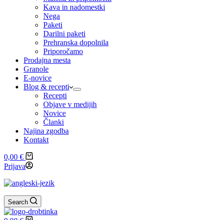
Kava in nadomestki
Nega
Paketi
Darilni paketi
Prehranska dopolnila
Priporočamo
Prodajna mesta
Granole
E-novice
Blog & recepti
Recepti
Objave v medijih
Novice
Članki
Najina zgodba
Kontakt
Shopping
0,00
€
cart
Prijava
Search
Shopping