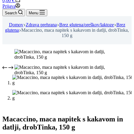
0,00
€
cart
Prijava
Search
Menu
Domov
Zdrava prehrana
Brez glutena/oreškov/laktoze
Brez
glutena
Macaccino, maca napitek s kakavom in datlji, drobTinka,
150 g
Macaccino, maca napitek s kakavom in
datlji, drobTinka, 150 g