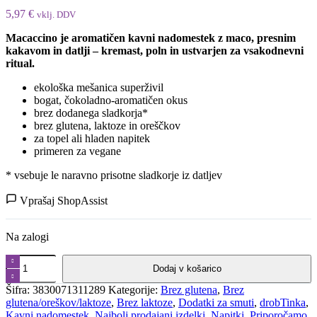
5,97
€
vklj. DDV
Macaccino je aromatičen kavni nadomestek z maco, presnim
kakavom in datlji – kremast, poln in ustvarjen za vsakodnevni
ritual.
ekološka mešanica superživil
bogat, čokoladno-aromatičen okus
brez dodanega sladkorja*
brez glutena, laktoze in oreščkov
za topel ali hladen napitek
primeren za vegane
* vsebuje le naravno prisotne sladkorje iz datljev
Vprašaj ShopAssist
Na zalogi
Macaccino,
Dodaj v košarico
maca
napitek
Šifra:
3830071311289
Kategorije:
Brez glutena
,
Brez
s
glutena/oreškov/laktoze
,
Brez laktoze
,
Dodatki za smuti
,
drobTinka
,
kakavom
Kavni nadomestek
,
Najbolj prodajani izdelki
,
Napitki
,
Priporočamo
,