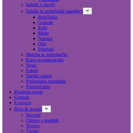
Izdelki v akciji!
Izdelki iz zemeljskih mandljev
drobTinka
Granole
Kaše
Moke
Namazi
Olja
Prigrizki
Matcha in pripomočki
Kava in nadomestki
Nega
Paketi
Darilni paketi
Prehranska dopolnila
Priporočamo
Prodajna mesta
Granole
E-novice
Blog & recepti
Recepti
Objave v medijih
Novice
Članki