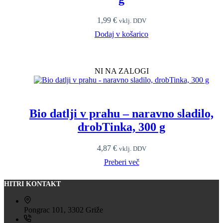
1,99
€
vklj. DDV
Dodaj v košarico
NI NA ZALOGI
Bio datlji v prahu – naravno sladilo,
drobTinka, 300 g
4,87
€
vklj. DDV
Preberi več
HITRI KONTAKT
Pongrac 101, 3302 Griže