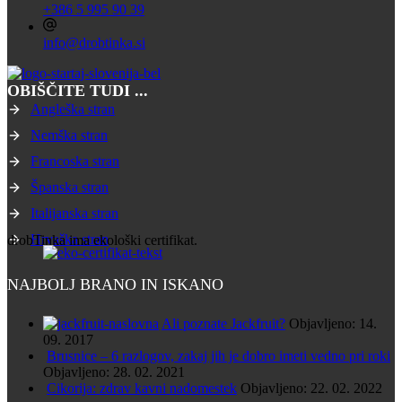
+386 5 995 90 39
info@drobtinka.si
OBIŠČITE TUDI ...
Angleška stran
Nemška stran
Francoska stran
Španska stran
Italijanska stran
Hrvaška stran
drobTinka ima ekološki certifikat.
NAJBOLJ BRANO IN ISKANO
Ali poznate Jackfruit?
Objavljeno: 14.
09. 2017
Brusnice – 6 razlogov, zakaj jih je dobro imeti vedno pri roki
Objavljeno: 28. 02. 2021
Cikorija: zdrav kavni nadomestek
Objavljeno: 22. 02. 2022