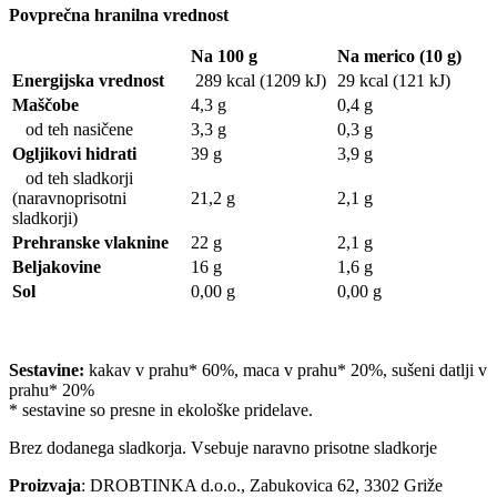
Povprečna hranilna vrednost
Na 100 g
Na merico (10 g)
Energijska vrednost
289 kcal (1209 kJ)
29 kcal (121 kJ)
Maščobe
4,3 g
0,4 g
od teh nasičene
3,3 g
0,3 g
Ogljikovi hidrati
39 g
3,9 g
od teh sladkorji
(naravnoprisotni
21,2 g
2,1 g
sladkorji)
Prehranske vlaknine
22 g
2,1 g
Beljakovine
16 g
1,6 g
Sol
0,00 g
0,00 g
Sestavine:
kakav v prahu* 60%, maca v prahu* 20%, sušeni datlji v
prahu* 20%
* sestavine so presne in ekološke pridelave.
Brez dodanega sladkorja. Vsebuje naravno prisotne sladkorje
Proizvaja
: DROBTINKA d.o.o., Zabukovica 62, 3302 Griže