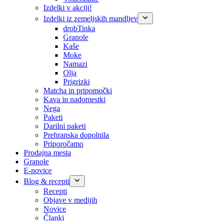
Izdelki v akciji!
Izdelki iz zemeljskih mandljev
drobTinka
Granole
Kaše
Moke
Namazi
Olja
Prigrizki
Matcha in pripomočki
Kava in nadomestki
Nega
Paketi
Darilni paketi
Prehranska dopolnila
Priporočamo
Prodajna mesta
Granole
E-novice
Blog & recepti
Recepti
Objave v medijih
Novice
Članki