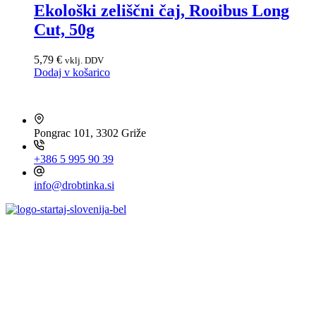
Ekološki zeliščni čaj, Rooibus Long
Cut, 50g
5,79
€
vklj. DDV
Dodaj v košarico
HITRI KONTAKT
Pongrac 101, 3302 Griže
+386 5 995 90 39
info@drobtinka.si
OBIŠČITE TUDI ...