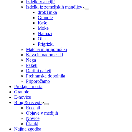
Izdelki v akciji!
Izdelki iz zemeljskih mandljev
drobTinka
Granole
Kaše
Moke
Namazi
Olja
Prigrizki
Matcha in pripomočki
Kava in nadomestki
Nega
Paketi
Darilni paketi
Prehranska dopolnila
Priporočamo
Prodajna mesta
Granole
E-novice
Blog & recepti
Recepti
Objave v medijih
Novice
Članki
Najina zgodba