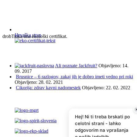
Hrvaška stran
drobTinka ima ekološki certifikat.
NAJBOLJ BRANO IN ISKANO
Ali poznate Jackfruit?
Objavljeno: 14.
09. 2017
Brusnice – 6 razlogov, zakaj jih je dobro imeti vedno pri roki
Objavljeno: 28. 02. 2021
Cikorija: zdrav kavni nadomestek
Objavljeno: 22. 02. 2022
PODPRLI SO NAS ...
Hej! Ni ti treba brskati po
celotni strani - lahko
odgovorim na vprašanja
o naših izdelkih,