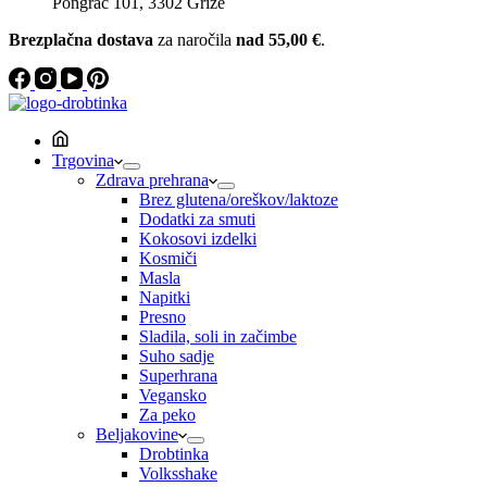
Pongrac 101, 3302 Griže
Brezplačna dostava
za naročila
nad 55,00 €
.
Trgovina
Zdrava prehrana
Brez glutena/oreškov/laktoze
Dodatki za smuti
Kokosovi izdelki
Kosmiči
Masla
Napitki
Presno
Sladila, soli in začimbe
Suho sadje
Superhrana
Vegansko
Za peko
Beljakovine
Drobtinka
Volksshake