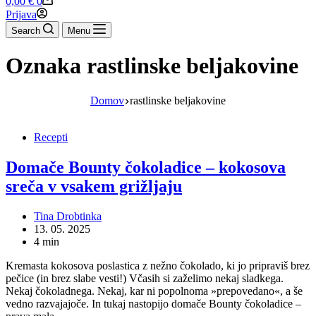
0,00
€
0
cart
Prijava
Search
Menu
Oznaka
rastlinske beljakovine
Domov
rastlinske beljakovine
Recepti
Domače Bounty čokoladice – kokosova
sreča v vsakem grižljaju
Tina Drobtinka
13. 05. 2025
4 min
Kremasta kokosova poslastica z nežno čokolado, ki jo pripraviš brez
pečice (in brez slabe vesti!) Včasih si zaželimo nekaj sladkega.
Nekaj čokoladnega. Nekaj, kar ni popolnoma »prepovedano«, a še
vedno razvajajoče. In tukaj nastopijo domače Bounty čokoladice –