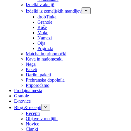
Izdelki v akciji!
Izdelki iz zemeljskih mandljev
drobTinka
Granole
Kaše
Moke
Namazi
Olja
Prigrizki
Matcha in pripomočki
Kava in nadomestki
Nega
Paketi
Darilni paketi
Prehranska dopolnila
Priporočamo
Prodajna mesta
Granole
E-novice
Blog & recepti
Recepti
Objave v medijih
Novice
Članki