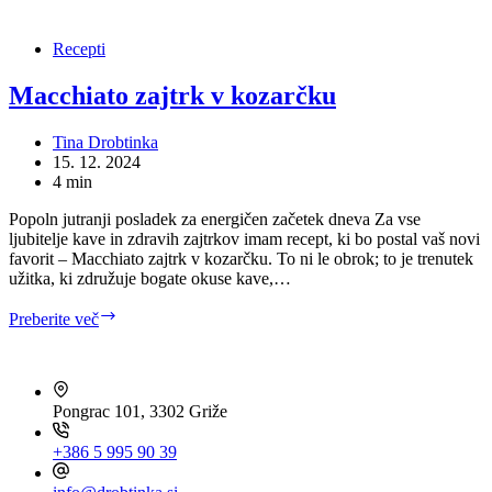
beljakovinski
mousse
Recepti
Macchiato zajtrk v kozarčku
Tina Drobtinka
15. 12. 2024
4 min
Popoln jutranji posladek za energičen začetek dneva Za vse
ljubitelje kave in zdravih zajtrkov imam recept, ki bo postal vaš novi
favorit – Macchiato zajtrk v kozarčku. To ni le obrok; to je trenutek
užitka, ki združuje bogate okuse kave,…
Macchiato
Preberite več
zajtrk
v
HITRI KONTAKT
kozarčku
Pongrac 101, 3302 Griže
+386 5 995 90 39