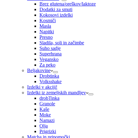
Brez glutena/oreškov/laktoze
Dodatki za smuti
Kokosovi izdelki
Kosmiči
Masla
Napitki
Presno
Sladila, soli in začimbe
Suho sadje
Superhrana
Vegansko
Za peko
Beljakovine
Drobtinka
Volksshake
Izdelki v akciji!
Izdelki iz zemeljskih mandljev
drobTinka
Granole
Kaše
Moke
Namazi
Olja
Prigrizki
Matcha in pripomočki