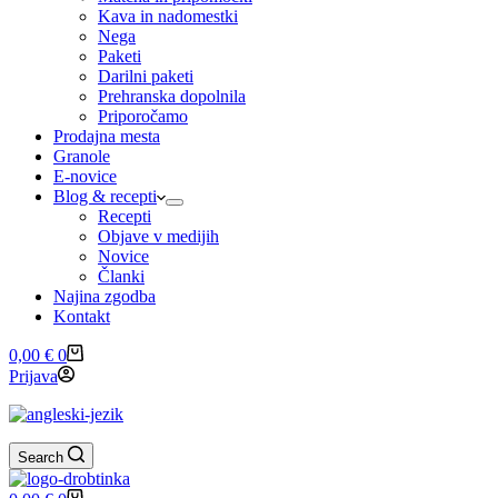
Kava in nadomestki
Nega
Paketi
Darilni paketi
Prehranska dopolnila
Priporočamo
Prodajna mesta
Granole
E-novice
Blog & recepti
Recepti
Objave v medijih
Novice
Članki
Najina zgodba
Kontakt
Shopping
0,00
€
0
cart
Prijava
Search
Shopping