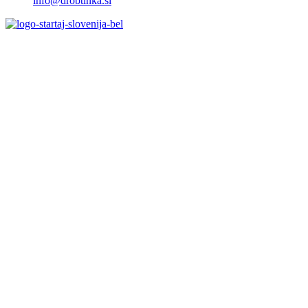
info@drobtinka.si
OBIŠČITE TUDI ...