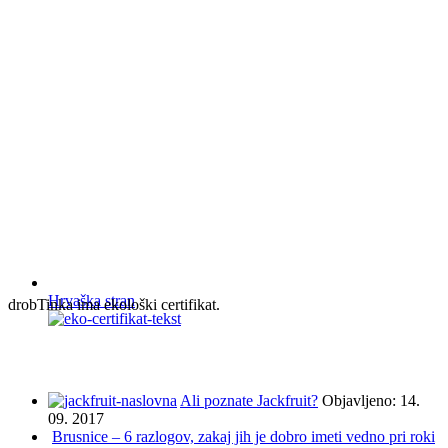
Hrvaška stran
drobTinka ima ekološki certifikat.
NAJBOLJ BRANO IN ISKANO
Ali poznate Jackfruit?
Objavljeno: 14.
09. 2017
Brusnice – 6 razlogov, zakaj jih je dobro imeti vedno pri roki