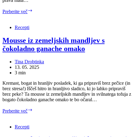
prava mala…
Domače
Preberite več
Bounty
čokoladice
–
Recepti
kokosova
sreča
Mousse iz zemeljskih mandljev s
v
čokoladno ganache omako
vsakem
grižljaju
Tina Drobtinka
13. 05. 2025
3 min
Kremast, bogat in hranljiv posladek, ki ga pripraviš brez pečice (in
brez stresa!) Iščeš hitro in hranljivo sladico, ki jo lahko pripraviš
brez peke? Ta mousse iz zemeljskih mandljev in svilnatega tofuja z
bogato čokoladno ganache omako te bo očaral…
Mousse
Preberite več
iz
zemeljskih
mandljev
Recepti
s