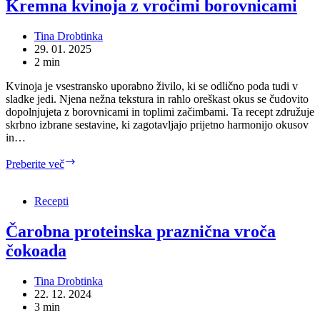
čokoladno
Kremna kvinoja z vročimi borovnicami
ganache
omako
Tina Drobtinka
29. 01. 2025
2 min
Kvinoja je vsestransko uporabno živilo, ki se odlično poda tudi v
sladke jedi. Njena nežna tekstura in rahlo oreškast okus se čudovito
dopolnjujeta z borovnicami in toplimi začimbami. Ta recept združuje
skrbno izbrane sestavine, ki zagotavljajo prijetno harmonijo okusov
in…
Kremna
Preberite več
kvinoja
z
vročimi
Recepti
borovnicami
Čarobna proteinska praznična vroča
čokoada
Tina Drobtinka
22. 12. 2024
3 min