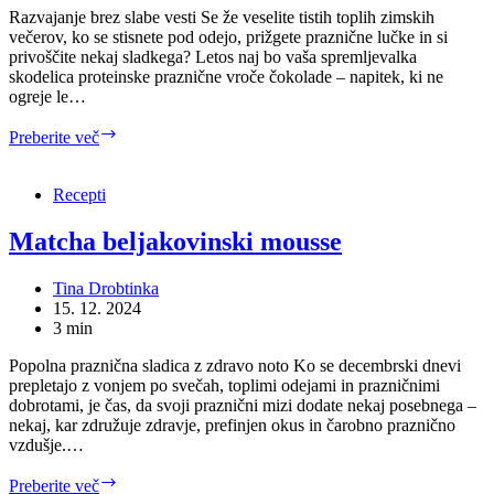
Razvajanje brez slabe vesti Se že veselite tistih toplih zimskih
večerov, ko se stisnete pod odejo, prižgete praznične lučke in si
privoščite nekaj sladkega? Letos naj bo vaša spremljevalka
skodelica proteinske praznične vroče čokolade – napitek, ki ne
ogreje le…
Čarobna
Preberite več
proteinska
praznična
vroča
Recepti
čokoada
Matcha beljakovinski mousse
Tina Drobtinka
15. 12. 2024
3 min
Popolna praznična sladica z zdravo noto Ko se decembrski dnevi
prepletajo z vonjem po svečah, toplimi odejami in prazničnimi
dobrotami, je čas, da svoji praznični mizi dodate nekaj posebnega –
nekaj, kar združuje zdravje, prefinjen okus in čarobno praznično
vzdušje.…
Matcha
Preberite več