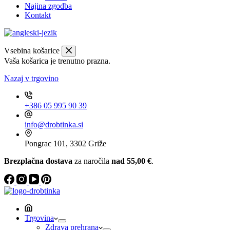
Najina zgodba
Kontakt
Vsebina košarice
Vaša košarica je trenutno prazna.
Nazaj v trgovino
+386 05 995 90 39
info@drobtinka.si
Pongrac 101, 3302 Griže
Brezplačna dostava
za naročila
nad 55,00 €
.
Trgovina
Zdrava prehrana