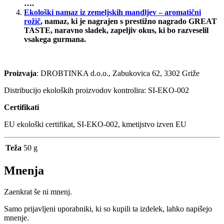
….
Ekološki namaz iz zemeljskih mandljev – aromatični
rožič
,
namaz, ki je nagrajen s prestižno nagrado GREAT
TASTE, naravno sladek, zapeljiv okus, ki bo razveselil
vsakega gurmana.
Proizvaja
: DROBTINKA d.o.o., Zabukovica 62, 3302 Griže
Distribucijo ekoloških proizvodov kontrolira: SI-EKO-002
Certifikati
EU ekološki certifikat, SI-EKO-002, kmetijstvo izven EU
Teža
50 g
Mnenja
Zaenkrat še ni mnenj.
Samo prijavljeni uporabniki, ki so kupili ta izdelek, lahko napišejo
mnenje.