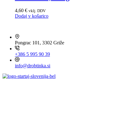
4,60
€
vklj. DDV
Dodaj v košarico
HITRI KONTAKT
Pongrac 101, 3302 Griže
+386 5 995 90 39
info@drobtinka.si
OBIŠČITE TUDI ...