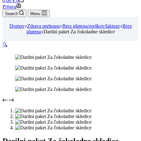
0,00
€
0
cart
Prijava
Search
Menu
Domov
Zdrava prehrana
Brez glutena/oreškov/laktoze
Brez
glutena
Darilni paket Za čokoladne skledice
🔍
Darilni paket Za čokoladne skledice