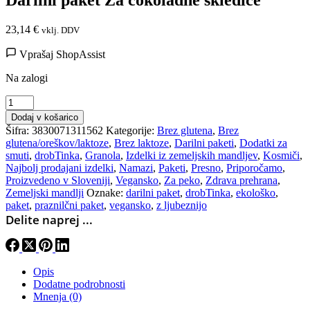
23,14
€
vklj. DDV
Vprašaj ShopAssist
Na zalogi
Darilni
paket
Dodaj v košarico
Za
Šifra:
3830071311562
Kategorije:
Brez glutena
,
Brez
čokoladne
glutena/oreškov/laktoze
,
Brez laktoze
,
Darilni paketi
,
Dodatki za
skledice
smuti
,
drobTinka
,
Granola
,
Izdelki iz zemeljskih mandljev
,
Kosmiči
,
količina
Najbolj prodajani izdelki
,
Namazi
,
Paketi
,
Presno
,
Priporočamo
,
Proizvedeno v Sloveniji
,
Vegansko
,
Za peko
,
Zdrava prehrana
,
Zemeljski mandlji
Oznake:
darilni paket
,
drobTinka
,
ekološko
,
paket
,
praznilčni paket
,
vegansko
,
z ljubeznijo
Delite naprej ...
Opis
Dodatne podrobnosti
Mnenja (0)