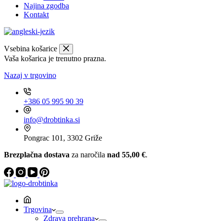
Najina zgodba
Kontakt
Vsebina košarice
Vaša košarica je trenutno prazna.
Nazaj v trgovino
+386 05 995 90 39
info@drobtinka.si
Pongrac 101, 3302 Griže
Brezplačna dostava
za naročila
nad 55,00 €
.
Trgovina
Zdrava prehrana