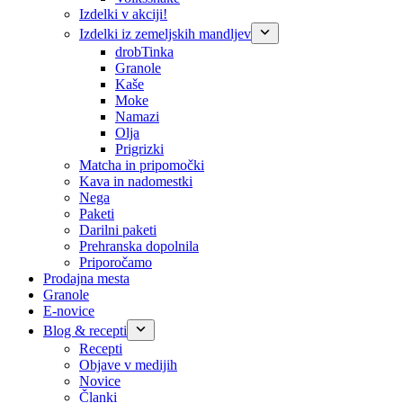
Izdelki v akciji!
Izdelki iz zemeljskih mandljev
drobTinka
Granole
Kaše
Moke
Namazi
Olja
Prigrizki
Matcha in pripomočki
Kava in nadomestki
Nega
Paketi
Darilni paketi
Prehranska dopolnila
Priporočamo
Prodajna mesta
Granole
E-novice
Blog & recepti
Recepti
Objave v medijih
Novice
Članki