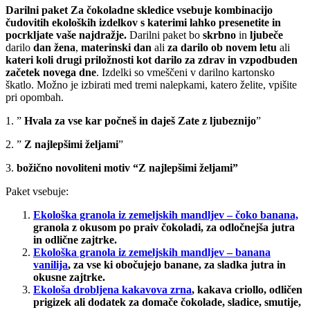
Darilni paket Za čokoladne skledice
vsebuje kombinacijo
čudovitih ekoloških izdelkov s katerimi lahko presenetite in
pocrkljate vaše najdražje.
Darilni paket bo
skrbno
in
ljubeče
darilo
dan žena
,
materinski dan
ali
za darilo ob novem letu
ali
kateri koli drugi priložnosti kot darilo za zdrav in vzpodbuden
začetek novega dne
. Izdelki so vmeščeni v darilno kartonsko
škatlo. Možno je izbirati med tremi nalepkami, katero želite, vpišite
pri opombah.
1. ”
Hvala za vse kar počneš in daješ Zate z ljubeznijo
”
2. ”
Z najlepšimi željami
”
3.
božično novoliteni motiv “Z najlepšimi željami”
Paket vsebuje:
Ekološka granola iz zemeljskih mandljev – čoko banana,
granola z okusom po praiv čokoladi, za odločnejša jutra
in odlične zajtrke.
Ekološka granola iz zemeljskih mandljev – banana
vanilija
, za vse ki obočujejo banane, za sladka jutra in
okusne zajtrke.
Ekološa drobljena kakavova zrna
, kakava criollo, odličen
prigizek ali dodatek za domače čokolade, sladice, smutije,