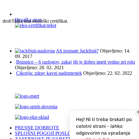
Hrvaška stran
drobTinka ima ekološki certifikat.
NAJBOLJ BRANO IN ISKANO
Ali poznate Jackfruit?
Objavljeno: 14.
09. 2017
Brusnice – 6 razlogov, zakaj jih je dobro imeti vedno pri roki
Objavljeno: 28. 02. 2021
Cikorija: zdrav kavni nadomestek
Objavljeno: 22. 02. 2022
PODPRLI SO NAS ...
Hej! Ni ti treba brskati po
celotni strani - lahko
PRESNE DOBROTE
odgovorim na vprašanja
SPLOŠNI POGOJI POSLOVANJA
ZASEBNOST IN VARSTVO PODATKOV (GDPR)