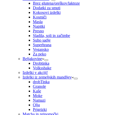
Brez glutena/oreškov/laktoze
Dodatki za smuti
Kokosovi izdelki
Kosmiči
Masla
Napitki
Presno
Sladila, soli in začimbe
Suho sadje
Superhrana
Vegansko
Za peko
Beljakovine
Drobtinka
Volksshake
Izdelki v akciji!
Izdelki iz zemeljskih mandljev
drobTinka
Granole
Kaše
Moke
Namazi
Olja
Prigrizki
Matcha in pripomočki