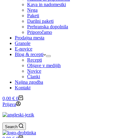
Kava in nadomestki
Nega
Paketi
Darilni paketi
Prehranska dopolnila
Priporočamo
Prodajna mesta
Granole
E-novice
Blog & recepti
Recepti
Objave v medijih
Novice
Članki
Najina zgodba
Kontakt
Shopping
0,00
€
0
cart
Prijava
Search
Shopping