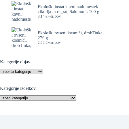
Ekološki instat kavni nadomestek
cikorija in regrat, Salomoni, 100 g
8,14
€
vklj. DDV
Ekološki ovseni kosmiči, drobTinka,
270 g
2,99
€
vklj. DDV
Kategorije objav
Kategorije
objav
Kategorije izdelkov