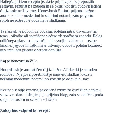
Najlepše pri tem receptu je, da je pripravljen iz preprostih
sestavin, rezultat pa izgleda in se okusi kot tisti čudovit ledeni
čaj iz poletne kavarne. Honeybush čaj ima prijetno nežno
aromo z rahlo medenimi in sadnimi notami, zato pogosto
sploh ne potrebuje dodatnega sladkanja.
Ta napitek je popoln za počasna poletna jutra, osvežitev na
terasi, piknike ali sproščene večere ob sončnem zahodu. Poleg
odličnega okusa pa navduši tudi s svojim videzom – rezine
limone, jagode in listki mete ustvarijo čudovit poletni kozarec,
ki v trenutku pričara občutek dopusta.
Kaj je honeybush čaj?
Honeybush je aromatičen čaj iz Južne Afrike, ki je soroden
rooibosu. Njegova posebnost je naravno sladkast okus z
nežnimi medenimi notami, po katerih je dobil tudi ime.
Ker ne vsebuje kofeina, je odlična izbira za osvežilen napitek
skozi ves dan. Poleg tega je prijetno blag, zato se odlično poda
sadju, citrusom in svežim zeliščem.
Zakaj boš vzljubil ta recept?