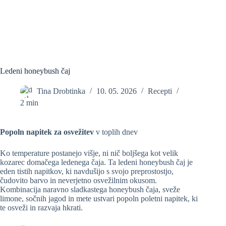
Ledeni honeybush čaj
Tina Drobtinka
10. 05. 2026
Recepti
2 min
Popoln napitek za osvežitev
v toplih dnev
Ko temperature postanejo višje, ni nič boljšega kot velik
kozarec domačega ledenega čaja. Ta ledeni honeybush čaj je
eden tistih napitkov, ki navdušijo s svojo preprostostjo,
čudovito barvo in neverjetno osvežilnim okusom.
Kombinacija naravno sladkastega honeybush čaja, sveže
limone, sočnih jagod in mete ustvari popoln poletni napitek, ki
te osveži in razvaja hkrati.