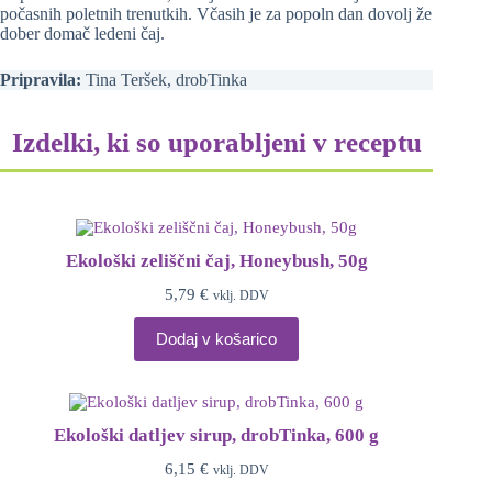
počasnih poletnih trenutkih. Včasih je za popoln dan dovolj že
dober domač ledeni čaj.
Pripravila:
Tina Teršek, drobTinka
Izdelki, ki so uporabljeni v receptu
Ekološki zeliščni čaj, Honeybush, 50g
5,79
€
vklj. DDV
Dodaj v košarico
Ekološki datljev sirup, drobTinka, 600 g
6,15
€
vklj. DDV