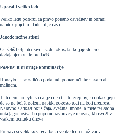
Uporabi veliko ledu
Veliko ledu poskrbi za pravo poletno osvežitev in ohrani
napitek prijetno hladen dlje časa.
Jagode nežno stisni
Če želiš bolj intenziven sadni okus, lahko jagode pred
dodajanjem rahlo pretlačiš.
Poskusi tudi druge kombinacije
Honeybush se odlično poda tudi pomaranči, breskvam ali
malinam.
Ta ledeni honeybush čaj je eden tistih receptov, ki dokazujejo,
da so najboljši poletni napitki pogosto tudi najbolj preprosti.
Naravno sladkast okus čaja, svežina limone in mete ter sadna
nota jagod ustvarijo popolno ravnovesje okusov, ki osveži v
vsakem trenutku dneva.
Pripravi si velik kozarec, dodaj veliko ledu in uživaj v