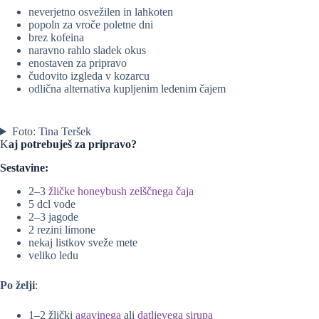
neverjetno osvežilen in lahkoten
popoln za vroče poletne dni
brez kofeina
naravno rahlo sladek okus
enostaven za pripravo
čudovito izgleda v kozarcu
odlična alternativa kupljenim ledenim čajem
Foto: Tina Teršek
K
aj potrebuješ za pripravo?
Sestavine:
2–3
žličke honeybush zelščnega čaja
5 dcl vode
2–3 jagode
2 rezini limone
nekaj listkov sveže mete
veliko ledu
Po želji
:
1–2 žlički
agavinega
ali
datljevega sirupa