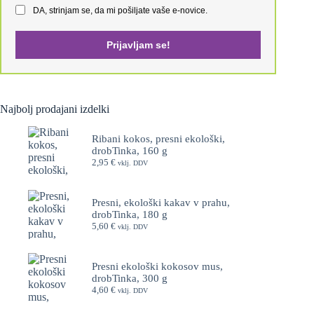
DA, strinjam se, da mi pošiljate vaše e-novice.
Prijavljam se!
Najbolj prodajani izdelki
Ribani kokos, presni ekološki,
drobTinka, 160 g
2,95
€
vklj. DDV
Presni, ekološki kakav v prahu,
drobTinka, 180 g
5,60
€
vklj. DDV
Presni ekološki kokosov mus,
drobTinka, 300 g
4,60
€
vklj. DDV