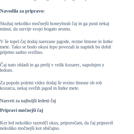
Navodila za pripravo:
Skuhaj nekoliko močnejši honeybush čaj in ga pusti nekaj
minut, da razvije svojo bogato aromo.
V še topel čaj dodaj narezane jagode, rezine limone in listke
mete. Tako se bodo okusi lepo povezali in napitek bo dobil
prijetno sadno svežino.
Čaj nato ohladi in ga prelij v velik kozarec, napolnjen z
ledom.
Za popoln poletni videz dodaj še rezino limone ob rob
kozarca, nekaj svežih jagod in listke mete.
Nasveti za najboljši ledeni čaj
Pripravi močnejši čaj
Ker led nekoliko razredči okus, priporočam, da čaj pripraviš
nekoliko močnejši kot običajno.