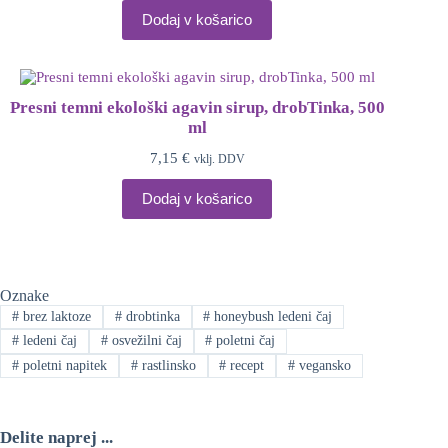
Dodaj v košarico
Presni temni ekološki agavin sirup, drobTinka, 500
ml
7,15
€
vklj. DDV
Dodaj v košarico
Oznake
#
brez laktoze
#
drobtinka
#
honeybush ledeni čaj
#
ledeni čaj
#
osvežilni čaj
#
poletni čaj
#
poletni napitek
#
rastlinsko
#
recept
#
vegansko
Delite naprej ...