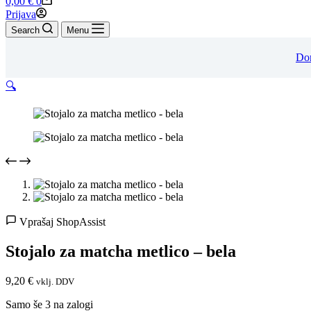
0,00
€
0
cart
Prijava
Search
Menu
Do
🔍
Vprašaj ShopAssist
Stojalo za matcha metlico – bela
9,20
€
vklj. DDV
Samo še 3 na zalogi