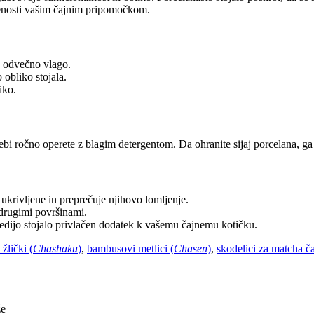
njenosti vašim čajnim pripomočkom.
e odvečno vlago.
 obliko stojala.
iko.
rebi ročno operete z blagim detergentom. Da ohranite sijaj porcelana, g
 ukrivljene in preprečuje njihovo lomljenje.
z drugimi površinami.
aredijo stojalo privlačen dodatek k vašemu čajnemu kotičku.
žlički (
Chashaku
)
,
bambusovi metlici (
Chasen
)
,
skodelici za matcha ča
že