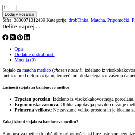
Stojalo
za
Dodaj v košarico
matcha
Šifra:
3830071312439
Kategorije:
drobTinka
,
Matcha
,
Pripomočki
,
P
metlico
Delite naprej ...
-
bela
količina
Opis
Dodatne podrobnosti
Mnenja (0)
Stojalo za
matcha metlico
(
chasen naoshi
), izdelano iz visokokakovo
metlico pred deformacijami, temveč tudi doda eleganco vašemu čajne
Lastnosti stojala za bambusovo metlico:
Trpežen porcelan
: Izdelano iz visokokakovostnega porcelana, k
Ergonomska zasnova
: Oblika zagotavlja pravilno držanje metl
Primerna velikost
: Ne zavzame veliko prostora in je idealna z
Zakaj izbrati stojalo za bambusovo metlico?
Bambusova metlica je občutljiv pripomoček, ki brez ustrezne nege izgu