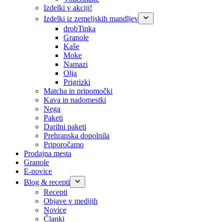
Izdelki v akciji!
Izdelki iz zemeljskih mandljev
drobTinka
Granole
Kaše
Moke
Namazi
Olja
Prigrizki
Matcha in pripomočki
Kava in nadomestki
Nega
Paketi
Darilni paketi
Prehranska dopolnila
Priporočamo
Prodajna mesta
Granole
E-novice
Blog & recepti
Recepti
Objave v medijih
Novice
Članki