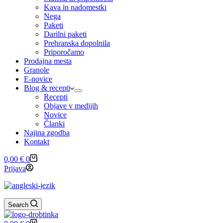
Kava in nadomestki
Nega
Paketi
Darilni paketi
Prehranska dopolnila
Priporočamo
Prodajna mesta
Granole
E-novice
Blog & recepti
Recepti
Objave v medijih
Novice
Članki
Najina zgodba
Kontakt
Shopping
0,00
€
0
cart
Prijava
Search
Shopping