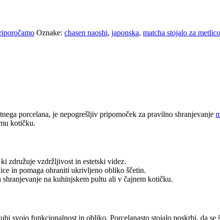
riporočamo
Oznake:
chasen naoshi
,
japonska
,
matcha stojalo za metlic
stnega porcelana, je nepogrešljiv pripomoček za pravilno shranjevanje
m
mu kotičku.
i združuje vzdržljivost in estetski videz.
ice in pomaga ohraniti ukrivljeno obliko ščetin.
a shranjevanje na kuhinjskem pultu ali v čajnem kotičku.
bi svojo funkcionalnost in obliko. Porcelanasto stojalo poskrbi, da se