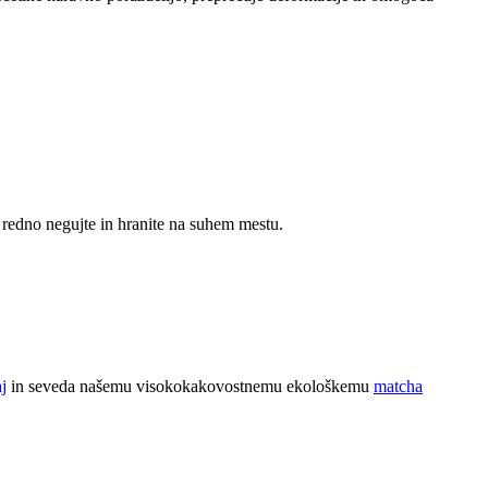
a redno negujte in hranite na suhem mestu.
j
in seveda našemu visokokakovostnemu ekološkemu
matcha