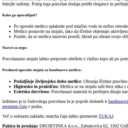
hitrejše sušenje. Poleg tega porcelan dodaja pridih elegance in prefi
Kako ga uporabljati?
Po uporabi metlico splaknite pod mlačno vodo in nežno otresit
Metlico postavite na stojalo, tako da ščetine objemajo ukrivljeno
Pustite, da se metlica naravno posuši, hkrati pa ohrani svojo obl
Nasvet za nego:
Porcelanasto stojalo lahko preprosto obrišete z vlažno krpo ali po pot
Prednosti uporabe stojala za bambusovo metlico:
Podaljšuje življenjsko dobo metlice
: Ohranja ščetine pravilno
Higiensko in praktično
: Metlica se na stojalu suši brez stika 
Estetsko dovršeno
: Porcelanast material in prefinjen dizajn n
Izdelano je iz čudovitega porcelana in je popoln dodatek k
bambusovi 
premium čaju
v prahu.
Več o zelenem zakladu: matcha čaju lahko premerete
TUKAJ
Pakira in prodaja:
DROBTINKA d.o.o., Zabukovica 62, 3302 Gri