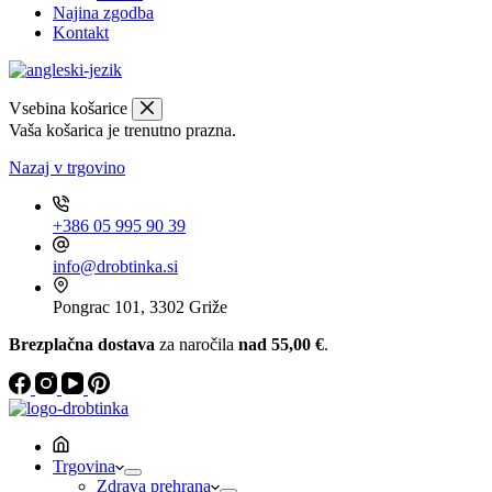
Najina zgodba
Kontakt
Vsebina košarice
Vaša košarica je trenutno prazna.
Nazaj v trgovino
+386 05 995 90 39
info@drobtinka.si
Pongrac 101, 3302 Griže
Brezplačna dostava
za naročila
nad 55,00 €
.
Trgovina
Zdrava prehrana