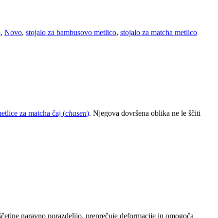
o
,
Novo
,
stojalo za bambusovo metlico
,
stojalo za matcha metlico
etlice za matcha čaj (
chasen
)
. Njegova dovršena oblika ne le ščiti
 ščetine naravno porazdelijo, preprečuje deformacije in omogoča