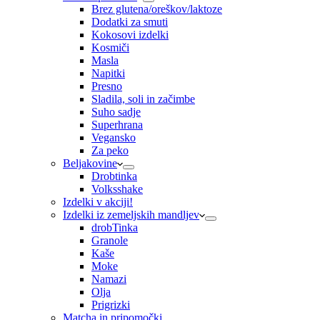
Brez glutena/oreškov/laktoze
Dodatki za smuti
Kokosovi izdelki
Kosmiči
Masla
Napitki
Presno
Sladila, soli in začimbe
Suho sadje
Superhrana
Vegansko
Za peko
Beljakovine
Drobtinka
Volksshake
Izdelki v akciji!
Izdelki iz zemeljskih mandljev
drobTinka
Granole
Kaše
Moke
Namazi
Olja
Prigrizki
Matcha in pripomočki