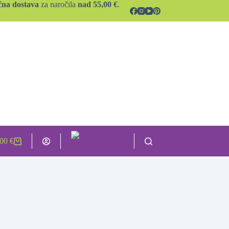
čna dostava
za naročila
nad 55,00 €
.
,00
€
hopping
rt