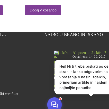
Dodaj v košarico
...
NAJBOLJ BRANO IN ISKANO
Ali poznate Jackfruit?
Objavljeno: 14. 09. 2017
Hej! Ni ti treba brskati po ce
Brusnice – 6 razlogov, zakaj jih je
strani - lahko odgovorim na
dobro imeti vedno pri roki
vprašanja o naših izdelkih,
Objavljeno: 28. 02. 2021
primerjam artikle in najdem
Cikorija: zdrav kavni nadomestek
najboljše ponudbe.
Objavljeno: 22. 02. 2022
i certifikat.