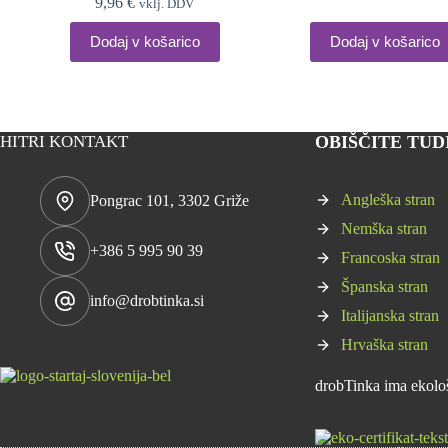
9,96
€
vklj. DDV
Dodaj v košarico
Dodaj v košarico
HITRI KONTAKT
OBIŠČITE TUDI 
Angleška stran
Pongrac 101, 3302 Griže
Nemška stran
+386 5 995 90 39
Francoska stran
Španska stran
info@drobtinka.si
Italijanska stran
Hrvaška stran
drobTinka ima ekološk