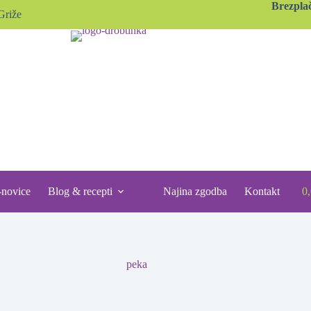
Brezpla
Griže
-novice
Blog & recepti
Najina zgodba
Kontakt
0
S
ca
peka