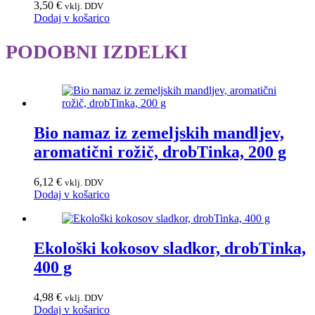
3,50
€
vklj. DDV
Dodaj v košarico
PODOBNI IZDELKI
Bio namaz iz zemeljskih mandljev,
aromatični rožič, drobTinka, 200 g
6,12
€
vklj. DDV
Dodaj v košarico
Ekološki kokosov sladkor, drobTinka,
400 g
4,98
€
vklj. DDV
Dodaj v košarico