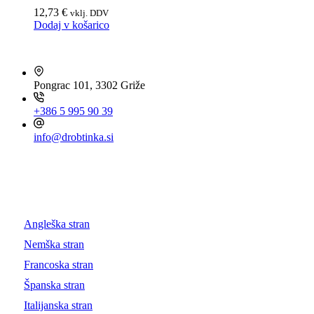
12,73
€
vklj. DDV
Dodaj v košarico
HITRI KONTAKT
Pongrac 101, 3302 Griže
+386 5 995 90 39
info@drobtinka.si
OBIŠČITE TUDI ...
Angleška stran
Nemška stran
Francoska stran
Španska stran
Italijanska stran