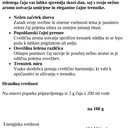
zelenega čaja vas lahko spremlja skozi dan, saj s svojo nežno
aromo ustvarja umirjene in elegantne čajne trenutke.
Nežen začetek dneva
Zaradi svoje svežine in zmerne vsebnosti teina je jasminov
zeleni čaj prijetna izbira za umirjen jutranji ritual.
Popoldanski čajni premor
Cvetlična aroma ustvarja sproščen trenutek oddiha in se lepo
poda k lahkim prigrizkom ali sadju.
Osvežilna ledena različica
Ohlajen jasminov čaj razvije še posebej nežno aromo in je
odlična poletna osvežitev.
Trenutek miru
Vsaka skodelica ponuja cvetlično harmonijo, ki vabi k
upočasnitvi in uživanju v trenutku.
Hranilna vrednost
Na osnovi poparka pripravljenega iz 3 g čaja z 200 ml vode
na 100 g
Energijska vrednost