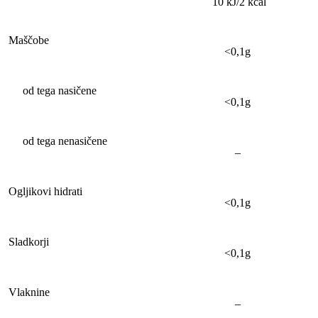
10 kJ/2 kcal
Maščobe
<0,1g
od tega nasičene
<0,1g
od tega nenasičene
–
Ogljikovi hidrati
<0,1g
Sladkorji
<0,1g
Vlaknine
–