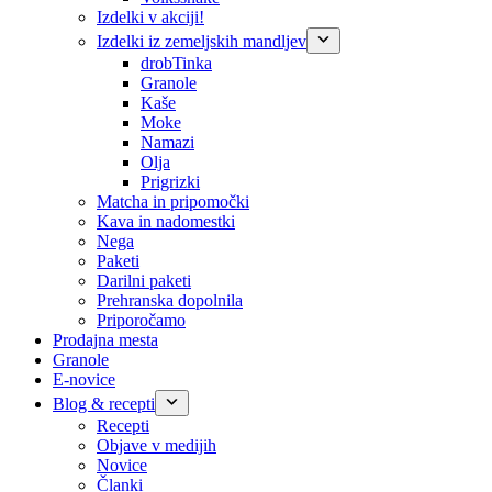
Izdelki v akciji!
Izdelki iz zemeljskih mandljev
drobTinka
Granole
Kaše
Moke
Namazi
Olja
Prigrizki
Matcha in pripomočki
Kava in nadomestki
Nega
Paketi
Darilni paketi
Prehranska dopolnila
Priporočamo
Prodajna mesta
Granole
E-novice
Blog & recepti
Recepti
Objave v medijih
Novice
Članki