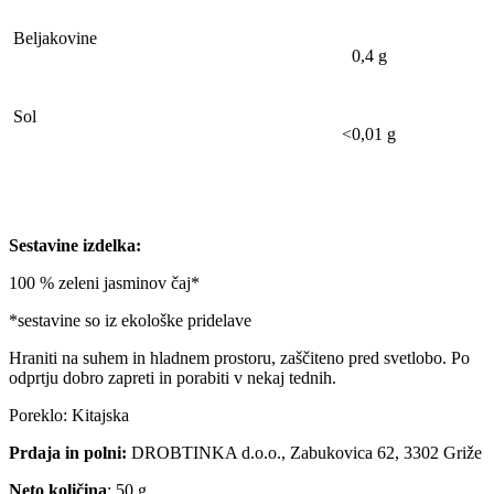
Beljakovine
0,4 g
Sol
<0,01 g
Sestavine izdelka:
100 % zeleni jasminov čaj*
*sestavine so iz ekološke pridelave
Hraniti na suhem in hladnem prostoru, zaščiteno pred svetlobo. Po
odprtju dobro zapreti in porabiti v nekaj tednih.
Poreklo: Kitajska
Prdaja in polni:
DROBTINKA d.o.o., Zabukovica 62, 3302 Griže
Neto količina
: 50 g