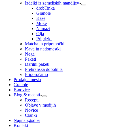
Izdelki iz zemeljskih mandljev
drobTinka
Granole
Kaše
Moke
Namazi
Olja
Prigrizki
Matcha in pripomočki
Kava in nadomestki
Nega
Paketi
Darilni paketi
Prehranska dopolnila
Priporočamo
Prodajna mesta
Granole
E-novice
Blog & recepti
Recepti
Objave v medijih
Novice
Članki
Najina zgodba
Kontakt