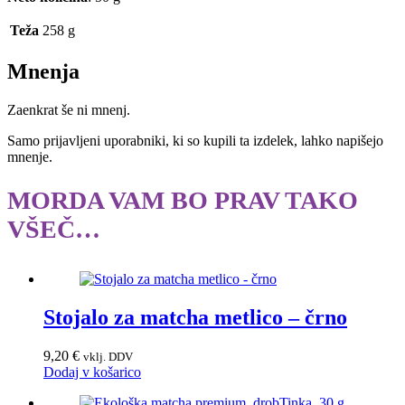
Teža
258 g
Mnenja
Zaenkrat še ni mnenj.
Samo prijavljeni uporabniki, ki so kupili ta izdelek, lahko napišejo
mnenje.
MORDA VAM BO PRAV TAKO
VŠEČ…
Stojalo za matcha metlico – črno
9,20
€
vklj. DDV
Dodaj v košarico