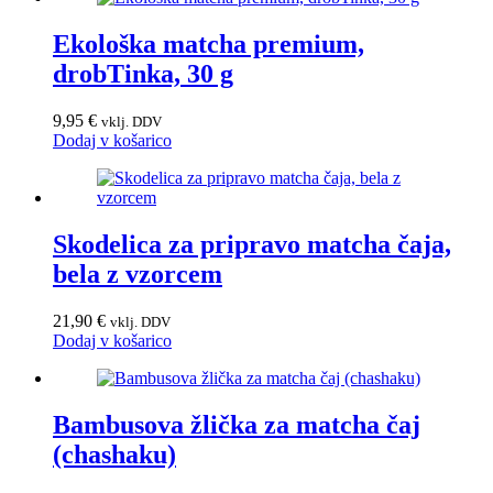
Ekološka matcha premium,
drobTinka, 30 g
9,95
€
vklj. DDV
Dodaj v košarico
Skodelica za pripravo matcha čaja,
bela z vzorcem
21,90
€
vklj. DDV
Dodaj v košarico
Bambusova žlička za matcha čaj
(chashaku)