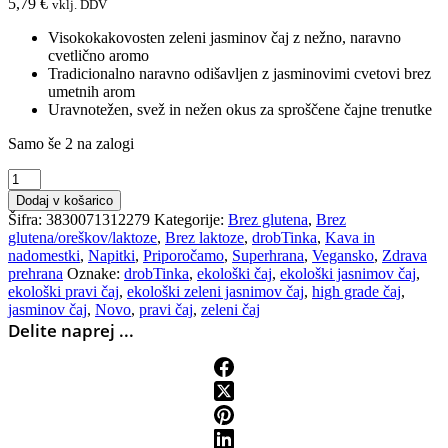
5,79
€
vklj. DDV
Visokokakovosten zeleni jasminov čaj z nežno, naravno
cvetlično aromo
Tradicionalno naravno odišavljen z jasminovimi cvetovi brez
umetnih arom
Uravnotežen, svež in nežen okus za sproščene čajne trenutke
Samo še 2 na zalogi
Ekološki
zeleni
Dodaj v košarico
jasminov
Šifra:
3830071312279
Kategorije:
Brez glutena
,
Brez
čaj,
glutena/oreškov/laktoze
,
Brez laktoze
,
drobTinka
,
Kava in
High
nadomestki
,
Napitki
,
Priporočamo
,
Superhrana
,
Vegansko
,
Zdrava
grade,
prehrana
Oznake:
drobTinka
,
ekološki čaj
,
ekološki jasnimov čaj
,
50g
ekološki pravi čaj
,
ekološki zeleni jasnimov čaj
,
high grade čaj
,
količina
jasminov čaj
,
Novo
,
pravi čaj
,
zeleni čaj
Delite naprej ...