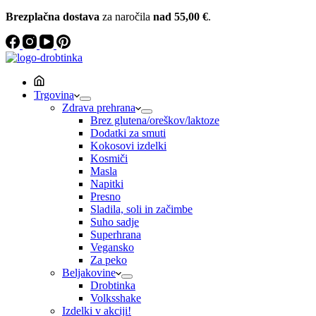
Brezplačna dostava
za naročila
nad 55,00 €
.
Trgovina
Zdrava prehrana
Brez glutena/oreškov/laktoze
Dodatki za smuti
Kokosovi izdelki
Kosmiči
Masla
Napitki
Presno
Sladila, soli in začimbe
Suho sadje
Superhrana
Vegansko
Za peko
Beljakovine
Drobtinka
Volksshake
Izdelki v akciji!