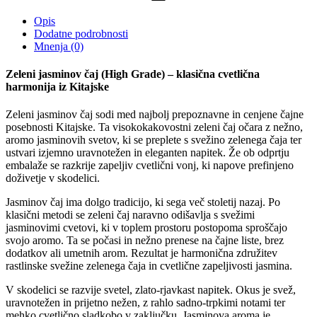
Opis
Dodatne podrobnosti
Mnenja (0)
Zeleni jasminov čaj (High Grade) – klasična cvetlična
harmonija iz Kitajske
Zeleni jasminov čaj sodi med najbolj prepoznavne in cenjene čajne
posebnosti Kitajske. Ta visokokakovostni zeleni čaj očara z nežno,
aromo jasminovih svetov, ki se preplete s svežino zelenega čaja ter
ustvari izjemno uravnotežen in eleganten napitek. Že ob odprtju
embalaže se razkrije zapeljiv cvetlični vonj, ki napove prefinjeno
doživetje v skodelici.
Jasminov čaj ima dolgo tradicijo, ki sega več stoletij nazaj. Po
klasični metodi se zeleni čaj naravno odišavlja s svežimi
jasminovimi cvetovi, ki v toplem prostoru postopoma sproščajo
svojo aromo. Ta se počasi in nežno prenese na čajne liste, brez
dodatkov ali umetnih arom. Rezultat je harmonična združitev
rastlinske svežine zelenega čaja in cvetlične zapeljivosti jasmina.
V skodelici se razvije svetel, zlato-rjavkast napitek. Okus je svež,
uravnotežen in prijetno nežen, z rahlo sadno-trpkimi notami ter
mehko cvetlično sladkobo v zaključku. Jasminova aroma je