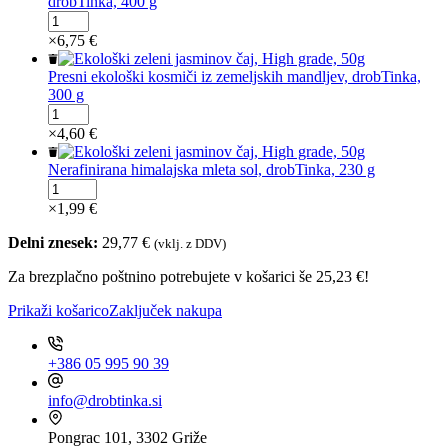
drobTinka, 400 g
količina
male
Presna
in
ekološka
×
6,75
€
velike
moka
-
iz
Presni ekološki kosmiči iz zemeljskih mandljev, drobTinka,
čoko,
zemeljskih
300 g
drobTinka,
mandljev,
Presni
500
fino
ekološki
×
4,60
€
g
mleta,
kosmiči
količina
drobTinka,
iz
Nerafinirana himalajska mleta sol, drobTinka, 230 g
400
zemeljskih
Nerafinirana
g
mandljev,
himalajska
×
1,99
€
količina
drobTinka,
mleta
300
sol,
Delni znesek:
29,77
€
(vklj. z DDV)
g
drobTinka,
količina
Za brezplačno poštnino potrebujete v košarici še
230
25,23
€
!
g
Prikaži košarico
Zaključek nakupa
količina
+386 05 995 90 39
info@drobtinka.si
Pongrac 101, 3302 Griže