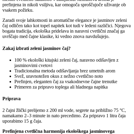
prefinjena in nikoli vsiljiva, kar omogoča sproščujoče uživanje ob
vsakem požirku.
Zaradi svoje lahkotnosti in aromatične elegance je jasminov zeleni
čaj odličen tako kot topel napitek kot tudi v ledeni različici. Njegova
bogata tradicija, ekološka pridelava in naravni cvetlični značaj ga
uvrščajo med čajne klasike, ki vedno znova navdušujejo.
Zakaj izbrati zeleni jasminov čaj?
100 % ekološki kitajski zeleni čaj, naravno odišavljen z
jasminovimi cvetovi
Tradicionalna metoda odišavljanja brez umetnih arom
Svež, uravnotežen okus z nežno cvetlično noto
Prefinjen, eleganten čaj za vsakodnevne čajne trenutke
Primeren za pripravo toplega ali hladnega napitka
Priprava
2 čajni žlički prelijemo z 200 ml vode, segrete na približno 75 °C,
namakamo 2–3 minute in nato precedimo. Za pripravo 1 litra čaja
uporabimo 15 g čaja.
Prefinjena cvetlična harmonija ekološkega jasminovega