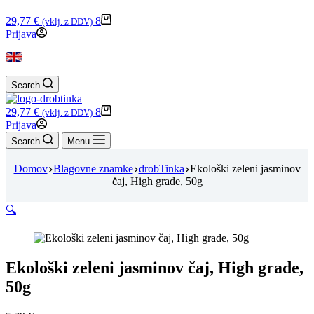
Shopping
29,77
€
8
(vklj. z DDV)
cart
Prijava
Search
Shopping
29,77
€
8
(vklj. z DDV)
cart
Prijava
Search
Menu
Domov
Blagovne znamke
drobTinka
Ekološki zeleni jasminov
čaj, High grade, 50g
🔍
Ekološki zeleni jasminov čaj, High grade,
50g