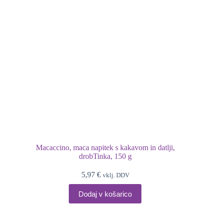
Macaccino, maca napitek s kakavom in datlji,
drobTinka, 150 g
5,97
€
vklj. DDV
Dodaj v košarico