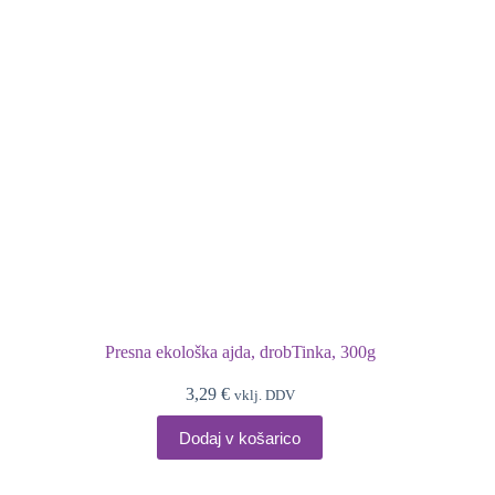
Presna ekološka ajda, drobTinka, 300g
3,29
€
vklj. DDV
Dodaj v košarico