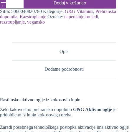
Dodaj v košarico
oglje
iz
Šifra:
5060040820780
Kategorije:
G&G Vitamins
,
Prehranska
kokosovih
dopolnila
,
Razstrupljanje
Oznake:
napenjanje po jedi
,
lupin,
razstrupljanje
,
vegansko
90
kapsul
količina
Opis
Dodatne podrobnosti
Rastlinsko aktivno oglje iz kokosovih lupin
Zelo kakovostno prehransko dopolnilo
G&G Aktivno oglje
je
pridobljeno iz lupin kokosovega oreha.
Zaradi posebnega tehnološkega postopka aktivacije ima aktivno oglje