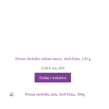
Presne ekološke sušene murve, drobTinka, 130 g
3,54
€
vklj. DDV
Dodaj v košarico