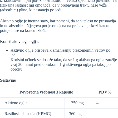
iz kokosovih lupin porozno strukturo in veliko specifično površino. Ta
fizikalna lastnost mu omogoča, da v prebavnem traktu nase veže
(adsorbira) pline, ki nastanejo po jedi.
Aktivno oglje je inertna snov, kar pomeni, da se v telesu ne presnavlja
in ne absorbira. Njegova pot je omejena na prebavila, skozi katera
potuje in se na koncu izloči.
Koristi aktivnega oglja:
Aktivno oglje prispeva k zmanjšanju prekomernih vetrov po
jedi.
Koristni učinek se doseže tako, da se 1 g aktivnega oglja zaužije
vsaj 30 minut pred obrokom, 1 g aktivnega oglja pa takoj po
obroku.
Sestavine
Povprečna vsebnost 3 kapsule
PDV%
Aktivno oglje
1350 mg
–
Rastlinska kapsula (HPMC)
360 mg
–