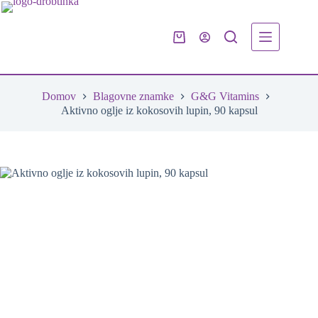
Skip
to
content
Shopping
cart
Domov
Blagovne znamke
G&G Vitamins
Aktivno oglje iz kokosovih lupin, 90 kapsul