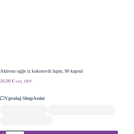
Aktivno oglje iz kokosovih lupin, 90 kapsul
16,90
€
vklj. DDV
Vprašaj ShopAssist
Aktivno