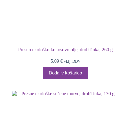
Presno ekološko kokosovo olje, drobTinka, 260 g
5,09
€
vklj. DDV
Dodaj v košarico