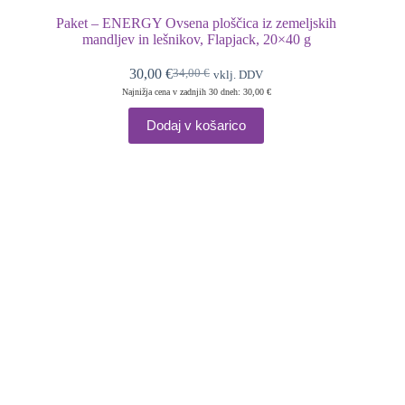
Paket – ENERGY Ovsena ploščica iz zemeljskih
mandljev in lešnikov, Flapjack, 20×40 g
30,00
€
34,00
€
vklj. DDV
Izvirna
Trenutna
Najnižja cena v zadnjih 30 dneh: 30,00 €
cena
cena
je
je:
Dodaj v košarico
bila:
30,00 €.
34,00 €.