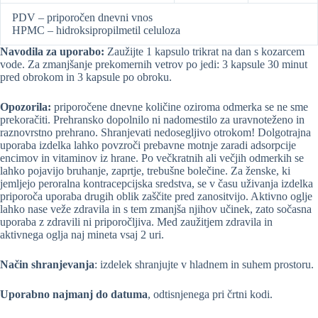
PDV – priporočen dnevni vnos
HPMC – hidroksipropilmetil celuloza
Navodila za uporabo:
Zaužijte 1 kapsulo trikrat na dan s kozarcem
vode. Za zmanjšanje prekomernih vetrov po jedi: 3 kapsule 30 minut
pred obrokom in 3 kapsule po obroku.
Opozorila:
priporočene dnevne količine oziroma odmerka se ne sme
prekoračiti. Prehransko dopolnilo ni nadomestilo za uravnoteženo in
raznovrstno prehrano. Shranjevati nedosegljivo otrokom! Dolgotrajna
uporaba izdelka lahko povzroči prebavne motnje zaradi adsorpcije
encimov in vitaminov iz hrane. Po večkratnih ali večjih odmerkih se
lahko pojavijo bruhanje, zaprtje, trebušne bolečine. Za ženske, ki
jemljejo peroralna kontracepcijska sredstva, se v času uživanja izdelka
priporoča uporaba drugih oblik zaščite pred zanositvijo. Aktivno oglje
lahko nase veže zdravila in s tem zmanjša njihov učinek, zato sočasna
uporaba z zdravili ni priporočljiva. Med zaužitjem zdravila in
aktivnega oglja naj mineta vsaj 2 uri.
Način shranjevanja
: izdelek shranjujte v hladnem in suhem prostoru.
Uporabno najmanj do datuma
, odtisnjenega pri črtni kodi.