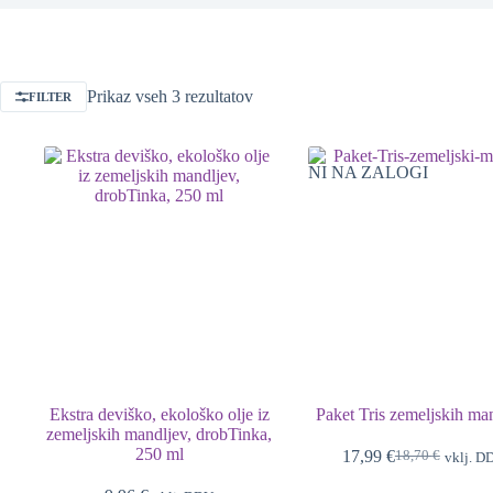
Prikaz vseh 3 rezultatov
FILTER
NI NA ZALOGI
Ekstra deviško, ekološko olje iz
Paket Tris zemeljskih ma
zemeljskih mandljev, drobTinka,
250 ml
17,99
€
18,70
€
vklj. D
Izvirna
Trenutna
cena
cena