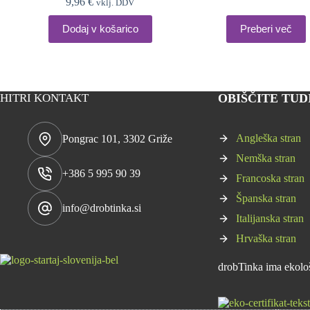
9,96
€
vklj. DDV
je
je:
bila:
17,99 €.
Dodaj v košarico
Preberi več
18,70 €.
HITRI KONTAKT
OBIŠČITE TUDI 
Angleška stran
Pongrac 101, 3302 Griže
Nemška stran
+386 5 995 90 39
Francoska stran
Španska stran
info@drobtinka.si
Italijanska stran
Hrvaška stran
drobTinka ima ekološk