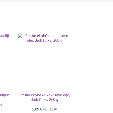
ndljev
Presno ekološko kokosovo olje,
drobTinka, 260 g
DV
5,09
€
vklj. DDV