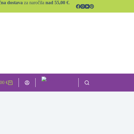
čna dostava
za naročila
nad 55,00 €
.
,00
€
hopping
rt