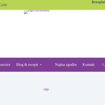
Brezpla
Griže
-novice
Blog & recepti
Najina zgodba
Kontakt
0
S
ca
olje