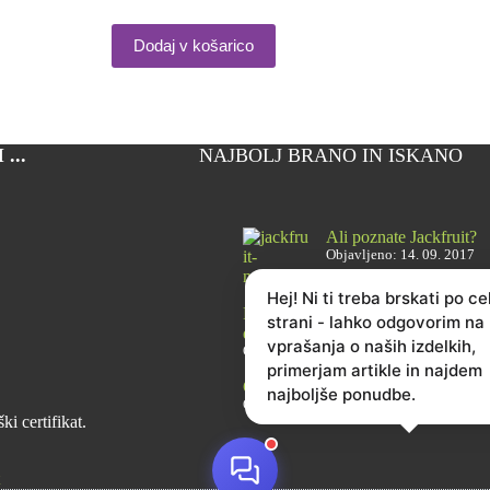
Dodaj v košarico
...
NAJBOLJ BRANO IN ISKANO
Ali poznate Jackfruit?
Objavljeno: 14. 09. 2017
Hej! Ni ti treba brskati po ce
Brusnice – 6 razlogov, zakaj jih je
strani - lahko odgovorim na
dobro imeti vedno pri roki
vprašanja o naših izdelkih,
Objavljeno: 28. 02. 2021
primerjam artikle in najdem
Cikorija: zdrav kavni nadomestek
najboljše ponudbe.
Objavljeno: 22. 02. 2022
i certifikat.