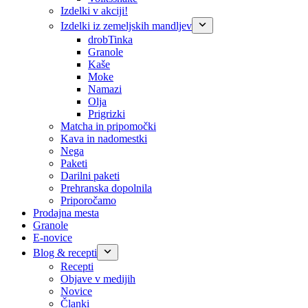
Izdelki v akciji!
Izdelki iz zemeljskih mandljev
drobTinka
Granole
Kaše
Moke
Namazi
Olja
Prigrizki
Matcha in pripomočki
Kava in nadomestki
Nega
Paketi
Darilni paketi
Prehranska dopolnila
Priporočamo
Prodajna mesta
Granole
E-novice
Blog & recepti
Recepti
Objave v medijih
Novice
Članki