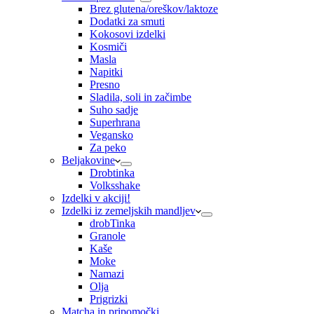
Brez glutena/oreškov/laktoze
Dodatki za smuti
Kokosovi izdelki
Kosmiči
Masla
Napitki
Presno
Sladila, soli in začimbe
Suho sadje
Superhrana
Vegansko
Za peko
Beljakovine
Drobtinka
Volksshake
Izdelki v akciji!
Izdelki iz zemeljskih mandljev
drobTinka
Granole
Kaše
Moke
Namazi
Olja
Prigrizki
Matcha in pripomočki