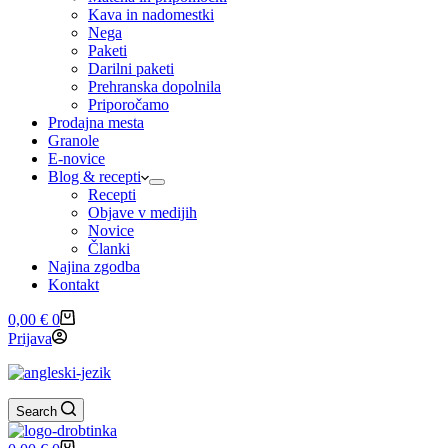
Kava in nadomestki
Nega
Paketi
Darilni paketi
Prehranska dopolnila
Priporočamo
Prodajna mesta
Granole
E-novice
Blog & recepti
Recepti
Objave v medijih
Novice
Članki
Najina zgodba
Kontakt
Shopping
0,00
€
0
cart
Prijava
Search
Shopping