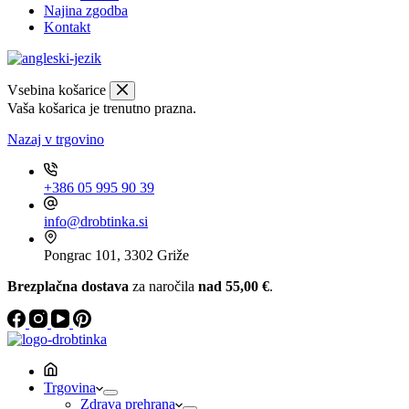
Najina zgodba
Kontakt
Vsebina košarice
Vaša košarica je trenutno prazna.
Nazaj v trgovino
+386 05 995 90 39
info@drobtinka.si
Pongrac 101, 3302 Griže
Brezplačna dostava
za naročila
nad 55,00 €
.
Trgovina
Zdrava prehrana