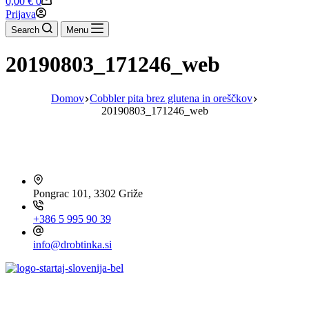
0,00
€
0
cart
Prijava
Search
Menu
20190803_171246_web
Domov
Cobbler pita brez glutena in oreščkov
20190803_171246_web
HITRI KONTAKT
Pongrac 101, 3302 Griže
+386 5 995 90 39
info@drobtinka.si
OBIŠČITE TUDI ...