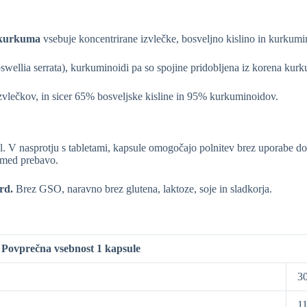
n kurkuma
vsebuje koncentrirane izvlečke, bosveljno kislino in kurkumi
oswellia serrata), kurkuminoidi pa so spojine pridobljena iz korena kur
 izvlečkov, in sicer 65% bosveljske kisline in 95% kurkuminoidov.
sul. V nasprotju s tabletami, kapsule omogočajo polnitev brez uporabe
l med prebavo.
ard.
Brez GSO, naravno brez glutena, laktoze, soje in sladkorja.
Povprečna vsebnost 1 kapsule
3
1