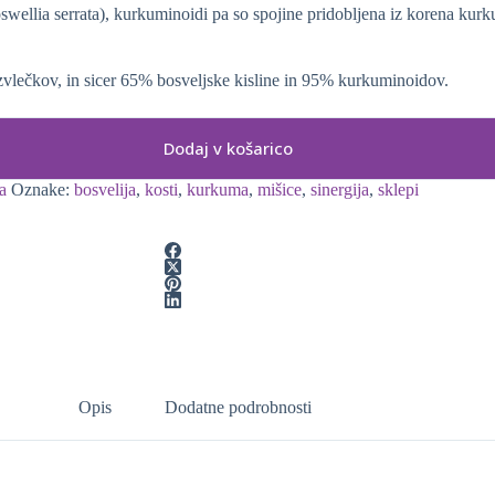
oswellia serrata), kurkuminoidi pa so spojine pridobljena iz korena kur
 izvlečkov, in sicer 65% bosveljske kisline in 95% kurkuminoidov.
Dodaj v košarico
a
Oznake:
bosvelija
,
kosti
,
kurkuma
,
mišice
,
sinergija
,
sklepi
Opis
Dodatne podrobnosti