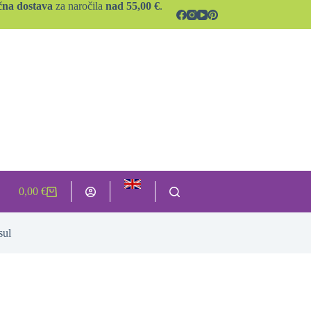
čna dostava
za naročila
nad 55,00 €
.
0,00
€
Shopping
cart
sul