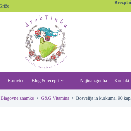
Brezpla
Griže
e
E-novice
Blog & recepti
Najina zgodba
Kontakt
Blagovne znamke
G&G Vitamins
Bosvelija in kurkuma, 90 kap