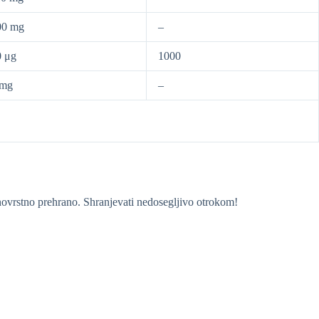
00 mg
–
0 μg
1000
 mg
–
novrstno prehrano. Shranjevati nedosegljivo otrokom!