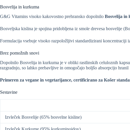
Bosvelija in kurkuma
G&G Vitamins visoko kakovostno prehransko dopolnilo
Bosvelija i
Bosveljska kislina je spojina pridobljena iz smole drevesa bosvelije (B
Formulacija vsebuje visoko razpoložljivi standardizirani koncentraciji
Brez pomožnih snovi
Dopolnilo Bosvelija in kurkuma je v obliki rastlinskih celuloznih kap
razgradnjo, so lahko prebavljive in omogočajo boljšo absorpcijo hrani
Primeren za vegane in vegetarijance, certificirano za Košer stand
Sestavine
Izvleček Bosvelije (65% bosvelne kisline)
Izvleček Kurkume (95% kurkuminoidov)