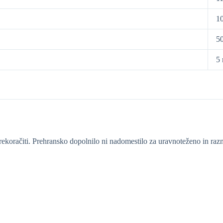
1
5
5
koračiti. Prehransko dopolnilo ni nadomestilo za uravnoteženo in raz