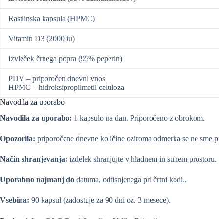
Rastlinska kapsula (HPMC)
Vitamin D3 (2000 iu)
Izvleček črnega popra (95% peperin)
PDV – priporočen dnevni vnos
HPMC – hidroksipropilmetil celuloza
Navodila za uporabo
Navodila za uporabo:
1 kapsulo na dan. Priporočeno z obrokom.
Opozorila:
priporočene dnevne količine oziroma odmerka se ne sme pre
Način shranjevanja:
izdelek shranjujte v hladnem in suhem prostoru.
Uporabno najmanj do
datuma, odtisnjenega pri črtni kodi..
Vsebina:
90 kapsul (zadostuje za 90 dni oz. 3 mesece).