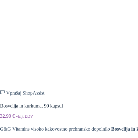
Vprašaj ShopAssist
Bosvelija in kurkuma, 90 kapsul
32,90
€
vklj. DDV
G&G Vitamins visoko kakovostno prehransko dopolnilo
Bosvelija i