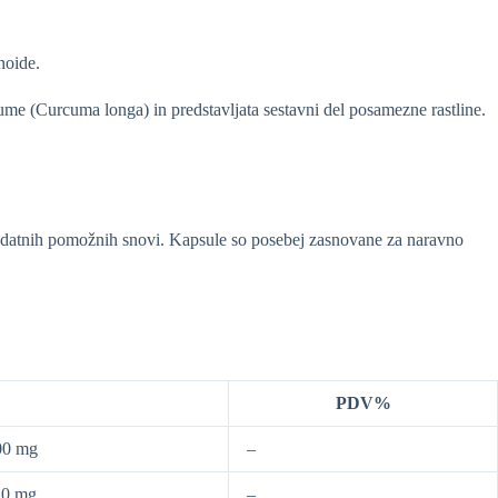
noide.
kume (Curcuma longa) in predstavljata sestavni del posamezne rastline.
 dodatnih pomožnih snovi. Kapsule so posebej zasnovane za naravno
PDV%
00 mg
–
10 mg
–