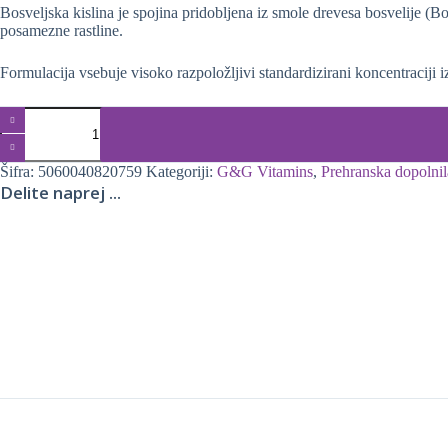
Bosveljska kislina je spojina pridobljena iz smole drevesa bosvelije (B
posamezne rastline.
Formulacija vsebuje visoko razpoložljivi standardizirani koncentraciji
Bosvelija
in
kurkuma,
90
Šifra:
5060040820759
Kategoriji:
G&G Vitamins
,
Prehranska dopolnil
kapsul
Delite naprej ...
količina