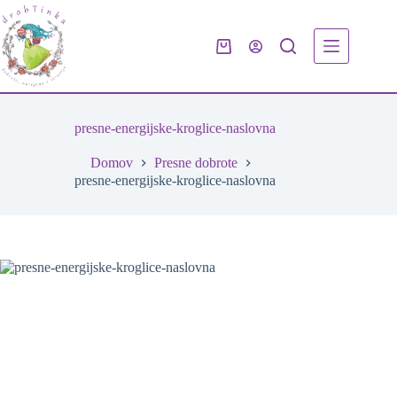
Skip
to
content
Shopping
cart
presne-energijske-kroglice-naslovna
Domov
Presne dobrote
presne-energijske-kroglice-naslovna