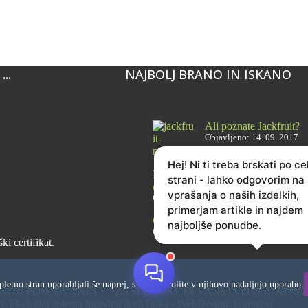
..
NAJBOLJ BRANO IN ISKANO
Ali poznate Jackfruit?
Objavljeno: 14. 09. 2017
Hej! Ni ti treba brskati po ce
Brusnice – 6 razlogov, zakaj jih je
strani - lahko odgovorim na
dobro imeti vedno pri roki
vprašanja o naših izdelkih,
Objavljeno: 28. 02. 2021
primerjam artikle in najdem
Cikorija: zdrav kavni nadomestek
najboljše ponudbe.
Objavljeno: 22. 02. 2022
i certifikat.
letno stran uporabljali še naprej, s tem privolite v njihovo nadaljnjo uporabo.
OGOJI POSLOVANJA
ZASEBNOST IN VARSTVO PODATKOV
6 Ekološka spletna trgovina drobTinka - WebDesign:
Goreta.si