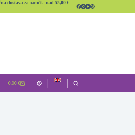
čna dostava
za naročila
nad 55,00 €
.
0,00
€
Shopping
cart