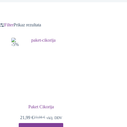
Filter
Prikaz rezultata
-5%
Paket Cikorija
21,99
€
23,08
€
vklj. DDV
Izvirna
Trenutna
cena
cena