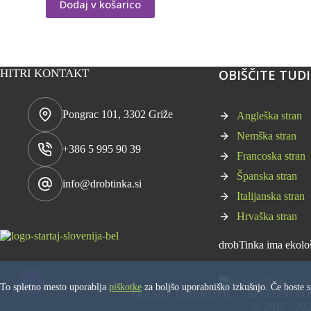
Dodaj v košarico
je
je:
bila:
21,99 €.
23,08 €.
HITRI KONTAKT
OBIŠČITE TUDI .
Pongrac 101, 3302 Griže
Angleška stran
Nemška stran
+386 5 995 90 39
Francoska stran
Španska stran
info@drobtinka.si
Italijanska stran
Hrvaška stran
drobTinka ima ekološk
To spletno mesto uporablja
piškotke
za boljšo uporabniško izkušnjo. Če boste sp
PRESNE DOBROTE
SPLOŠNI P
© 2016 - 202