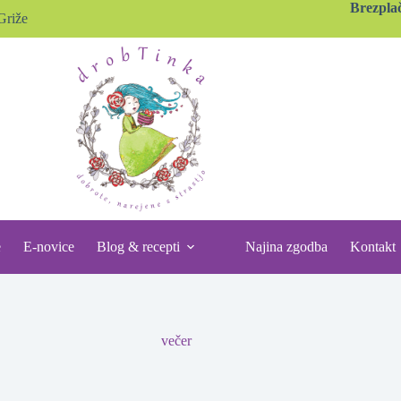
Brezpla
Griže
e
E-novice
Blog & recepti
Najina zgodba
Kontakt
večer