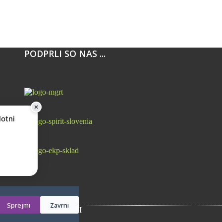
PODPRLI SO NAS ...
lotni
Sprejmi
Zavrni
 (GDPR)
PIŠKOTKI