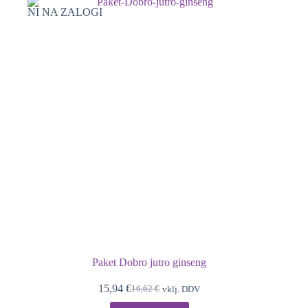
NI NA ZALOGI
Paket Dobro jutro ginseng
15,94
€
16,62
€
vklj. DDV
Izvirna
Trenutna
cena
cena