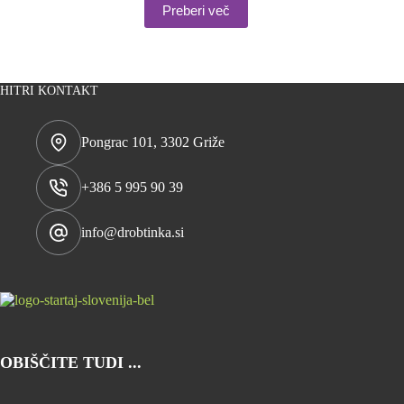
Preberi več
je
je:
bila:
15,94 €.
16,62 €.
HITRI KONTAKT
Pongrac 101, 3302 Griže
+386 5 995 90 39
info@drobtinka.si
OBIŠČITE TUDI ...