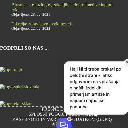
Brusnice – 6 razlogov, zakaj jih je dobro imeti vedno pri
roki
Objavljeno: 28. 02. 2021
Cikorija: zdrav kavni nadomestek
Objavljeno: 22. 02. 2022
PODPRLI SO NAS ...
Hej! Ni ti treba brskati po
celotni strani - lahko
odgovorim na vprašanja
o naših izdelkih,
primerjam artikle in
najdem najboljše
ponudbe.
PRESNE DOBROTE
SPLOŠNI POGOJI POSLOVANJA
ZASEBNOST IN VARSTVO PODATKOV (GDPR)
PIŠKOTKI