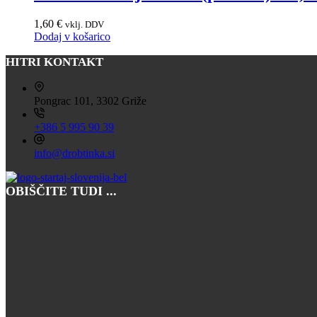
1,60
€
vklj. DDV
Dodaj v košarico
HITRI KONTAKT
Pongrac 101, 3302 Griže
+386 5 995 90 39
info@drobtinka.si
OBIŠČITE TUDI ...