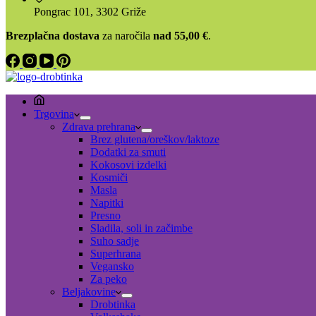
Pongrac 101, 3302 Griže
Brezplačna dostava
za naročila
nad 55,00 €
.
Trgovina
Zdrava prehrana
Brez glutena/oreškov/laktoze
Dodatki za smuti
Kokosovi izdelki
Kosmiči
Masla
Napitki
Presno
Sladila, soli in začimbe
Suho sadje
Superhrana
Vegansko
Za peko
Beljakovine
Drobtinka