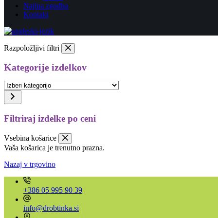
Najina zgodba
Kontakt
Razpoložljivi filtri
Kategorije izdelkov
Izberi
kategorijo
Filtriraj izdelke po ceni
Vsebina košarice
Vaša košarica je trenutno prazna.
Nazaj v trgovino
+386 05 995 90 39
info@drobtinka.si