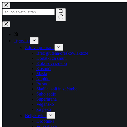
Skip
to
content
No
results
Trgovina
Zdrava prehrana
Brez glutena/oreškov/laktoze
Dodatki za smuti
Kokosovi izdelki
Kosmiči
Masla
Napitki
Presno
Sladila, soli in začimbe
Suho sadje
Superhrana
Vegansko
Za peko
Beljakovine
Drobtinka
Volksshake