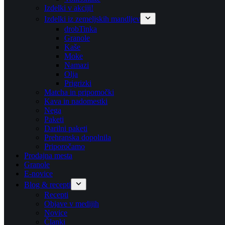
Izdelki v akciji!
Izdelki iz zemeljskih mandljev
drobTinka
Granole
Kaše
Moke
Namazi
Olja
Prigrizki
Matcha in pripomočki
Kava in nadomestki
Nega
Paketi
Darilni paketi
Prehranska dopolnila
Priporočamo
Prodajna mesta
Granole
E-novice
Blog & recepti
Recepti
Objave v medijih
Novice
Članki