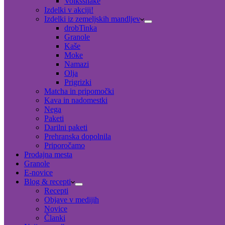
Volksshake
Izdelki v akciji!
Izdelki iz zemeljskih mandljev
drobTinka
Granole
Kaše
Moke
Namazi
Olja
Prigrizki
Matcha in pripomočki
Kava in nadomestki
Nega
Paketi
Darilni paketi
Prehranska dopolnila
Priporočamo
Prodajna mesta
Granole
E-novice
Blog & recepti
Recepti
Objave v medijih
Novice
Članki