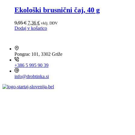
Ekološki brusnični čaj, 40 g
Izvirna
Trenutna
9,95
€
7,36
€
vklj. DDV
cena
cena
Dodaj v košarico
je
je:
HITRI KONTAKT
bila:
7,36 €.
9,95 €.
Pongrac 101, 3302 Griže
+386 5 995 90 39
info@drobtinka.si
OBIŠČITE TUDI ...