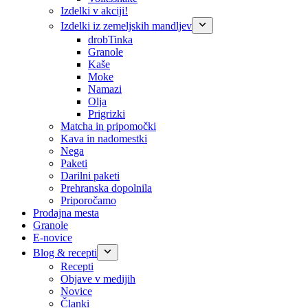
Izdelki v akciji!
Izdelki iz zemeljskih mandljev
drobTinka
Granole
Kaše
Moke
Namazi
Olja
Prigrizki
Matcha in pripomočki
Kava in nadomestki
Nega
Paketi
Darilni paketi
Prehranska dopolnila
Priporočamo
Prodajna mesta
Granole
E-novice
Blog & recepti
Recepti
Objave v medijih
Novice
Članki