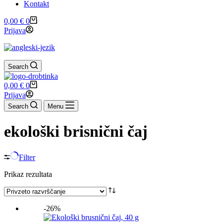
Kontakt
Shopping
0,00
€
0
cart
Prijava
Search
Shopping
0,00
€
0
cart
Prijava
Search
Menu
ekološki brisnični čaj
Filter
Prikaz rezultata
-26%