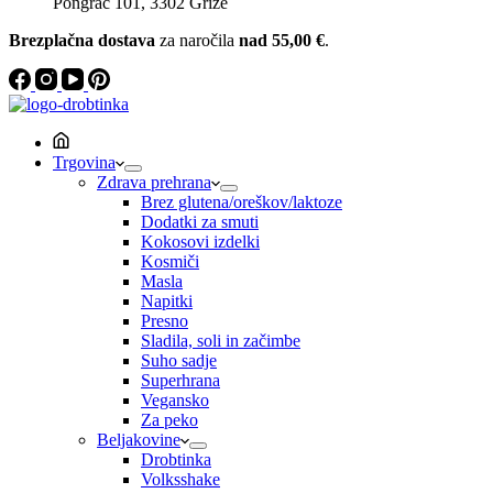
Pongrac 101, 3302 Griže
Brezplačna dostava
za naročila
nad 55,00 €
.
Trgovina
Zdrava prehrana
Brez glutena/oreškov/laktoze
Dodatki za smuti
Kokosovi izdelki
Kosmiči
Masla
Napitki
Presno
Sladila, soli in začimbe
Suho sadje
Superhrana
Vegansko
Za peko
Beljakovine
Drobtinka
Volksshake