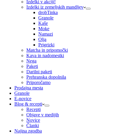
Izdelki v akciji!
Izdelki iz zemeljskih mandljev
drobTinka
Granole
Kaše
Moke
Namazi
Olja
Prigrizki
Matcha in pripomočki
Kava in nadomestki
Nega
Paketi
Darilni paketi
Prehranska dopolnila
Priporočamo
Prodajna mesta
Granole
E-novice
Blog & recepti
Recepti
Objave v medijih
Novice
Članki
Najina zgodba