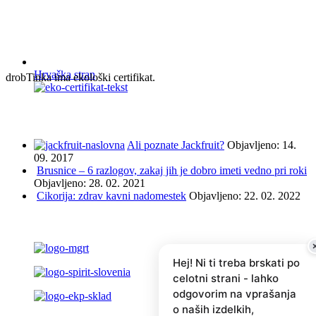
Hrvaška stran
drobTinka ima ekološki certifikat.
NAJBOLJ BRANO IN ISKANO
Ali poznate Jackfruit?
Objavljeno: 14.
09. 2017
Brusnice – 6 razlogov, zakaj jih je dobro imeti vedno pri roki
Objavljeno: 28. 02. 2021
Cikorija: zdrav kavni nadomestek
Objavljeno: 22. 02. 2022
PODPRLI SO NAS ...
Hej! Ni ti treba brskati po
celotni strani - lahko
odgovorim na vprašanja
o naših izdelkih,