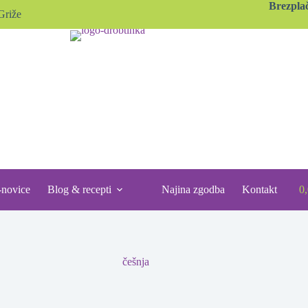
Brezpla
Griže
-novice
Blog & recepti
Najina zgodba
Kontakt
0
S
ca
češnja