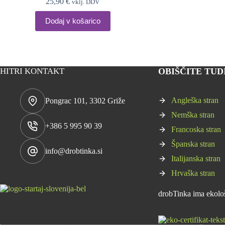
25,90
€
vklj. DDV
Dodaj v košarico
HITRI KONTAKT
OBIŠČITE TUDI 
Angleška stran
Pongrac 101, 3302 Griže
Nemška stran
+386 5 995 90 39
Francoska stran
Španska stran
info@drobtinka.si
Italijanska stran
Hrvaška stran
drobTinka ima ekološk