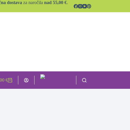
čna dostava
za naročila
nad 55,00 €
.
,00
€
hopping
rt