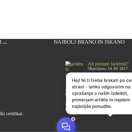
...
NAJBOLJ BRANO IN ISKANO
Ali poznate Jackfruit?
Objavljeno: 14. 09. 2017
Hej! Ni ti treba brskati po ce
Brusnice – 6 razlogov, zakaj jih je
strani - lahko odgovorim na
dobro imeti vedno pri roki
vprašanja o naših izdelkih,
Objavljeno: 28. 02. 2021
primerjam artikle in najdem
Cikorija: zdrav kavni nadomestek
najboljše ponudbe.
Objavljeno: 22. 02. 2022
i certifikat.