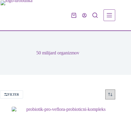
Skip
to
content
Shopping
cart
50 milijard organizmov
FILTER