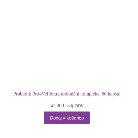
Probiotik Pro–VeFlora probiotični kompleks, 60 kapsul
47,90
€
vklj. DDV
Dodaj v košarico