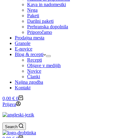
Kava in nadomestki
Nega
Paketi
Darilni paketi
Prehranska dopolnila
Priporočamo
Prodajna mesta
Granole
E-novice
Blog & recepti
Recepti
Objave v medijih
Novice
Članki
Najina zgodba
Kontakt
Shopping
0,00
€
0
cart
Prijava
Search
Shopping