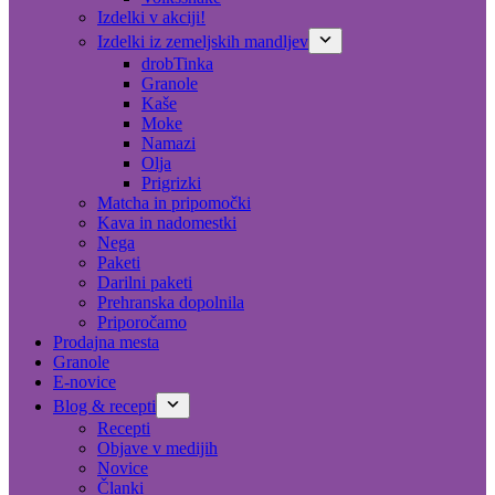
Izdelki v akciji!
Izdelki iz zemeljskih mandljev
drobTinka
Granole
Kaše
Moke
Namazi
Olja
Prigrizki
Matcha in pripomočki
Kava in nadomestki
Nega
Paketi
Darilni paketi
Prehranska dopolnila
Priporočamo
Prodajna mesta
Granole
E-novice
Blog & recepti
Recepti
Objave v medijih
Novice
Članki