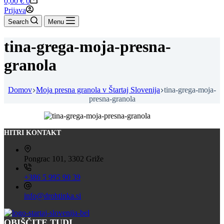
0,00
€
0
cart
Prijava
Search
Menu
tina-grega-moja-presna-
granola
Domov
Moja presna granola v Štartaj Slovenija
tina-grega-moja-
presna-granola
HITRI KONTAKT
Pongrac 101, 3302 Griže
+386 5 995 90 39
info@drobtinka.si
OBIŠČITE TUDI ...