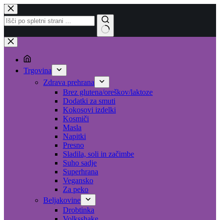
Skip
to
content
No
results
Trgovina
Zdrava prehrana
Brez glutena/oreškov/laktoze
Dodatki za smuti
Kokosovi izdelki
Kosmiči
Masla
Napitki
Presno
Sladila, soli in začimbe
Suho sadje
Superhrana
Vegansko
Za peko
Beljakovine
Drobtinka
Volksshake