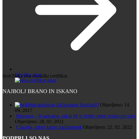
Hrvaška stran
drobTinka ima ekološki certifikat.
NAJBOLJ BRANO IN ISKANO
Ali poznate Jackfruit?
Objavljeno: 14.
09. 2017
Brusnice – 6 razlogov, zakaj jih je dobro imeti vedno pri roki
Objavljeno: 28. 02. 2021
Cikorija: zdrav kavni nadomestek
Objavljeno: 22. 02. 2022
PODPRLI SO NAS ...