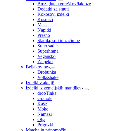
Brez glutena/oreškov/laktoze
Dodatki za smuti
Kokosovi izdelki
Kosmiči
Masla
Napitki
Presno
Sladila, soli in začimbe
Suho sadje
Superhrana
Vegansko
Za peko
Beljakovine
Drobtinka
Volksshake
Izdelki v akciji!
Izdelki iz zemeljskih mandljev
drobTinka
Granole
Kaše
Moke
Namazi
Olja
Prigrizki
Matcha in pripomočki