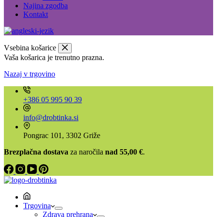
Najina zgodba
Kontakt
Vsebina košarice
Vaša košarica je trenutno prazna.
Nazaj v trgovino
+386 05 995 90 39
info@drobtinka.si
Pongrac 101, 3302 Griže
Brezplačna dostava
za naročila
nad 55,00 €
.
Trgovina
Zdrava prehrana