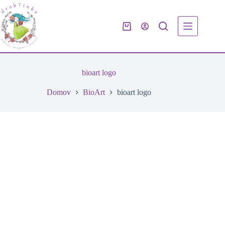
Skip
to
content
Shopping
cart
bioart logo
Domov
BioArt
bioart logo