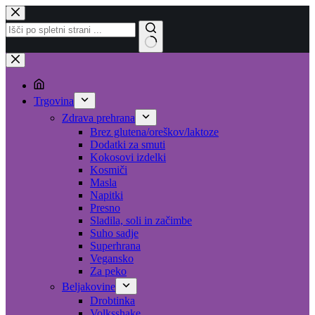
Skip
to
content
No
results
Trgovina
Zdrava prehrana
Brez glutena/oreškov/laktoze
Dodatki za smuti
Kokosovi izdelki
Kosmiči
Masla
Napitki
Presno
Sladila, soli in začimbe
Suho sadje
Superhrana
Vegansko
Za peko
Beljakovine
Drobtinka
Volksshake