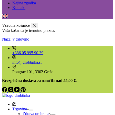
Najina zgodba
Kontakt
Vsebina košarice
Vaša košarica je trenutno prazna.
Nazaj v trgovino
+386 05 995 90 39
info@drobtinka.si
Pongrac 101, 3302 Griže
Brezplačna dostava
za naročila
nad 55,00 €
.
Trgovina
Zdrava prehrana