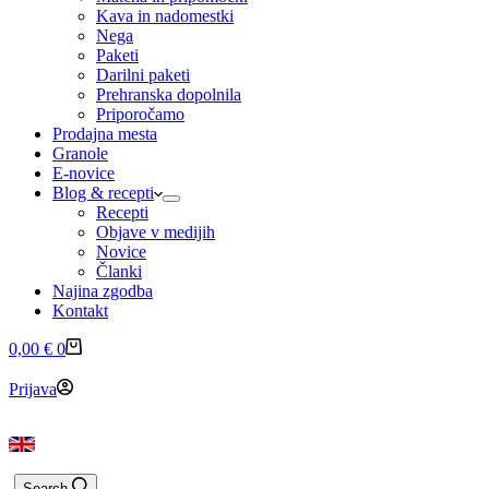
Kava in nadomestki
Nega
Paketi
Darilni paketi
Prehranska dopolnila
Priporočamo
Prodajna mesta
Granole
E-novice
Blog & recepti
Recepti
Objave v medijih
Novice
Članki
Najina zgodba
Kontakt
Shopping
0,00
€
0
cart
Prijava
Search