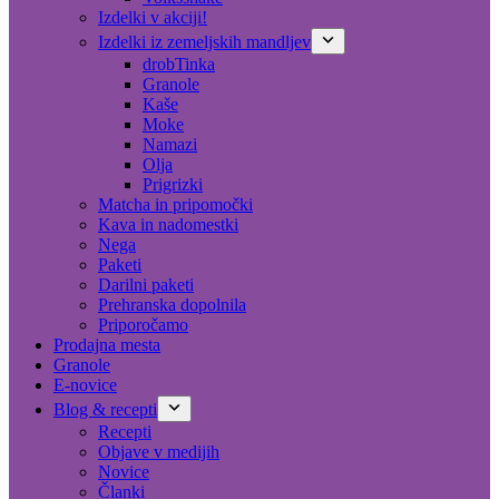
Izdelki v akciji!
Izdelki iz zemeljskih mandljev
drobTinka
Granole
Kaše
Moke
Namazi
Olja
Prigrizki
Matcha in pripomočki
Kava in nadomestki
Nega
Paketi
Darilni paketi
Prehranska dopolnila
Priporočamo
Prodajna mesta
Granole
E-novice
Blog & recepti
Recepti
Objave v medijih
Novice
Članki