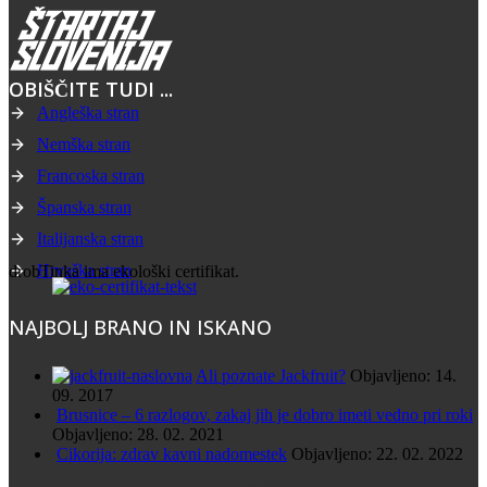
OBIŠČITE TUDI ...
Angleška stran
Nemška stran
Francoska stran
Španska stran
Italijanska stran
Hrvaška stran
drobTinka ima ekološki certifikat.
NAJBOLJ BRANO IN ISKANO
Ali poznate Jackfruit?
Objavljeno: 14.
09. 2017
Brusnice – 6 razlogov, zakaj jih je dobro imeti vedno pri roki
Objavljeno: 28. 02. 2021
Cikorija: zdrav kavni nadomestek
Objavljeno: 22. 02. 2022