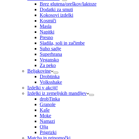
Brez glutena/oreškov/laktoze
Dodatki za smuti
Kokosovi izdelki
Kosmiči
Masla
Napitki
Presno
Sladila, soli in začimbe
Suho sadje
Superhrana
Vegansko
Za peko
Beljakovine
Drobtinka
Volksshake
Izdelki v akciji!
Izdelki iz zemeljskih mandljev
drobTinka
Granole
Kaše
Moke
Namazi
Olja
Prigrizki
Matcha in pripomočki