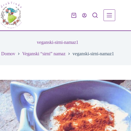
Skip
to
content
Shopping
cart
veganski-sirni-namaz1
Domov
Veganski “sirni” namaz
veganski-sirni-namaz1