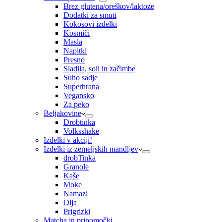
Brez glutena/oreškov/laktoze
Dodatki za smuti
Kokosovi izdelki
Kosmiči
Masla
Napitki
Presno
Sladila, soli in začimbe
Suho sadje
Superhrana
Vegansko
Za peko
Beljakovine
Drobtinka
Volksshake
Izdelki v akciji!
Izdelki iz zemeljskih mandljev
drobTinka
Granole
Kaše
Moke
Namazi
Olja
Prigrizki
Matcha in pripomočki