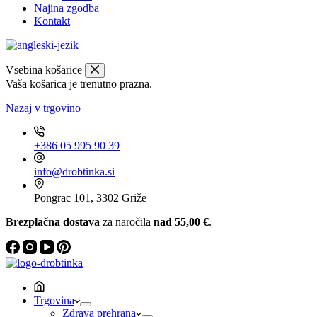
Najina zgodba
Kontakt
Vsebina košarice
Vaša košarica je trenutno prazna.
Nazaj v trgovino
+386 05 995 90 39
info@drobtinka.si
Pongrac 101, 3302 Griže
Brezplačna dostava
za naročila
nad 55,00 €
.
Trgovina
Zdrava prehrana