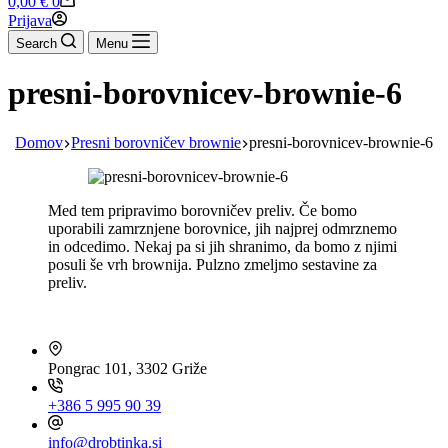
0,00
€
0
cart
Prijava
Search
Menu
presni-borovnicev-brownie-6
Domov
Presni borovničev brownie
presni-borovnicev-brownie-6
Med tem pripravimo borovničev preliv. Če bomo
uporabili zamrznjene borovnice, jih najprej odmrznemo
in odcedimo. Nekaj pa si jih shranimo, da bomo z njimi
posuli še vrh brownija. Pulzno zmeljmo sestavine za
preliv.
HITRI KONTAKT
Pongrac 101, 3302 Griže
+386 5 995 90 39
info@drobtinka.si