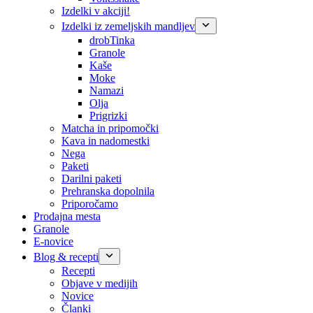
Izdelki v akciji!
Izdelki iz zemeljskih mandljev
drobTinka
Granole
Kaše
Moke
Namazi
Olja
Prigrizki
Matcha in pripomočki
Kava in nadomestki
Nega
Paketi
Darilni paketi
Prehranska dopolnila
Priporočamo
Prodajna mesta
Granole
E-novice
Blog & recepti
Recepti
Objave v medijih
Novice
Članki