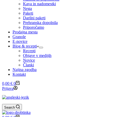
Kava in nadomestki
Nega
Paketi
Darilni paketi
Prehranska dopolnila
Priporočamo
Prodajna mesta
Granole
E-novice
Blog & recepti
Recepti
Objave v medijih
Novice
Članki
Najina zgodba
Kontakt
Shopping
0,00
€
0
cart
Prijava
Search
Shopping