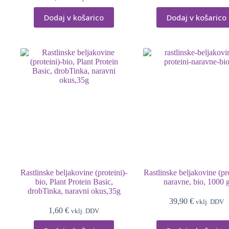
Dodaj v košarico
Dodaj v košarico
Rastlinske beljakovine (proteini)-
Rastlinske beljakovine (pro
bio, Plant Protein Basic,
naravne, bio, 1000 
drobTinka, naravni okus,35g
39,90
€
vklj. DDV
1,60
€
vklj. DDV