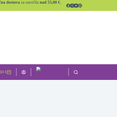
čna dostava
za naročila
nad 55,00 €
.
,00
€
hopping
rt