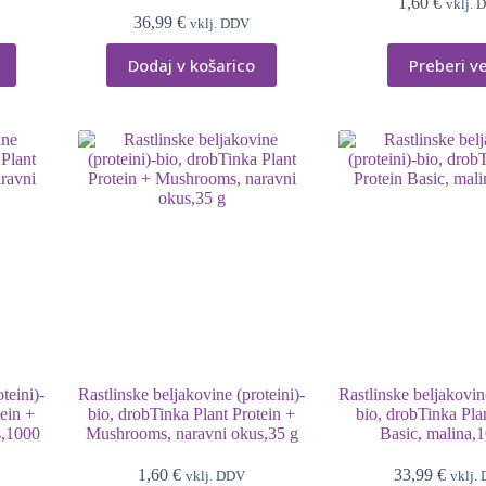
1,60
€
vklj. 
36,99
€
vklj. DDV
Dodaj v košarico
Preberi v
teini)-
Rastlinske beljakovine (proteini)-
Rastlinske beljakovine
tein +
bio, drobTinka Plant Protein +
bio, drobTinka Pla
s,1000
Mushrooms, naravni okus,35 g
Basic, malina,
1,60
€
33,99
€
vklj. DDV
vklj.