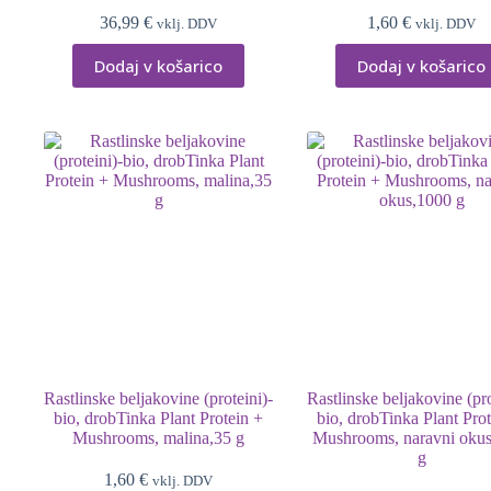
36,99
€
1,60
€
vklj. DDV
vklj. DDV
Dodaj v košarico
Dodaj v košarico
Rastlinske beljakovine (proteini)-
Rastlinske beljakovine (pro
bio, drobTinka Plant Protein +
bio, drobTinka Plant Pro
Mushrooms, malina,35 g
Mushrooms, naravni oku
g
1,60
€
vklj. DDV