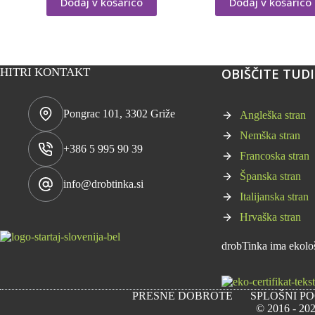
Dodaj v košarico
Dodaj v košarico
HITRI KONTAKT
OBIŠČITE TUDI .
Pongrac 101, 3302 Griže
Angleška stran
Nemška stran
+386 5 995 90 39
Francoska stran
Španska stran
info@drobtinka.si
Italijanska stran
Hrvaška stran
drobTinka ima ekološk
PRESNE DOBROTE
SPLOŠNI P
© 2016 - 202