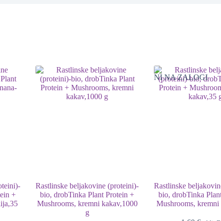
NI NA ZALOGI
teini)-
Rastlinske beljakovine (proteini)-
Rastlinske beljakovine
tein +
bio, drobTinka Plant Protein +
bio, drobTinka Plan
ija,35
Mushrooms, kremni kakav,1000
Mushrooms, kremni 
g