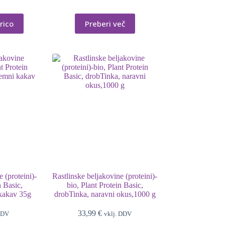
rico
Preberi več
 (proteini)-
Rastlinske beljakovine (proteini)-
n Basic,
bio, Plant Protein Basic,
kakav 35g
drobTinka, naravni okus,1000 g
33,99
€
DDV
vklj. DDV