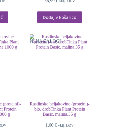
36,99
€
DDV
vklj. DDV
eč
Dodaj v košarico
NI NA ZALOGI
 (proteini)-
Rastlinske beljakovine (proteini)-
nt Protein
bio, drobTinka Plant Protein
1000 g
Basic, malina,35 g
1,60
€
 DDV
vklj. DDV