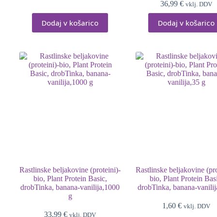
36,99
€
vklj. DDV
Dodaj v košarico
Dodaj v košarico
Rastlinske beljakovine (proteini)-
Rastlinske beljakovine (pro
bio, Plant Protein Basic,
bio, Plant Protein Bas
drobTinka, banana-vanilija,1000
drobTinka, banana-vanilij
g
1,60
€
vklj. DDV
33,99
€
vklj. DDV