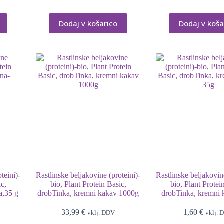
Dodaj v košarico
Dodaj v koša
teini)-
Rastlinske beljakovine (proteini)-
Rastlinske beljakovine
ic,
bio, Plant Protein Basic,
bio, Plant Protei
a,35 g
drobTinka, kremni kakav 1000g
drobTinka, kremni 
33,99
€
1,60
€
vklj. DDV
vklj. 