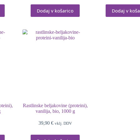
Dodaj v košarico
Dodaj v koša
teini),
Rastlinske beljakovine (proteini),
g
vanilija, bio, 1000 g
39,90
€
vklj. DDV