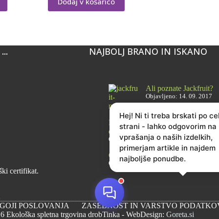
Dodaj v košarico
..
NAJBOLJ BRANO IN ISKANO
Ali poznate Jackfruit?
Objavljeno: 14. 09. 2017
Hej! Ni ti treba brskati po ce
Brusnice – 6 razlogov, zakaj jih je
strani - lahko odgovorim na
dobro imeti vedno pri roki
vprašanja o naših izdelkih,
Objavljeno: 28. 02. 2021
primerjam artikle in najdem
Cikorija: zdrav kavni nadomestek
najboljše ponudbe.
Objavljeno: 22. 02. 2022
i certifikat.
OGOJI POSLOVANJA
ZASEBNOST IN VARSTVO PODATKOV
6 Ekološka spletna trgovina drobTinka - WebDesign:
Goreta.si