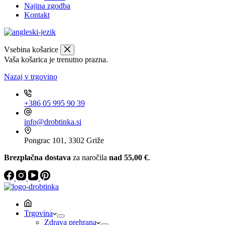
Najina zgodba
Kontakt
Vsebina košarice
Vaša košarica je trenutno prazna.
Nazaj v trgovino
+386 05 995 90 39
info@drobtinka.si
Pongrac 101, 3302 Griže
Brezplačna dostava
za naročila
nad 55,00 €
.
Trgovina
Zdrava prehrana