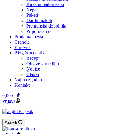
Kava in nadomestki
Nega
Paketi
Darilni paketi
Prehranska dopolnila
Priporočamo
Prodajna mesta
Granole
E-novice
Blog & recepti
Recepti
Objave v medijih
Novice
Članki
Najina zgodba
Kontakt
Shopping
0,00
€
0
cart
Prijava
Search
Shopping