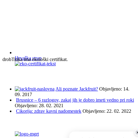
Hrvaška stran
drobTinka ima ekološki certifikat.
NAJBOLJ BRANO IN ISKANO
Ali poznate Jackfruit?
Objavljeno: 14.
09. 2017
Brusnice – 6 razlogov, zakaj jih je dobro imeti vedno pri roki
Objavljeno: 28. 02. 2021
Cikorija: zdrav kavni nadomestek
Objavljeno: 22. 02. 2022
PODPRLI SO NAS ...