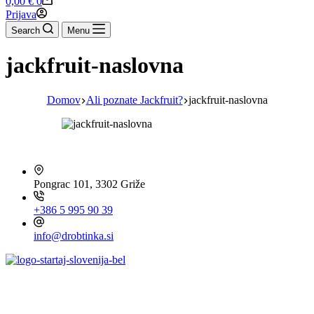
0,00
€
0
cart
Prijava
Search
Menu
jackfruit-naslovna
Domov
Ali poznate Jackfruit?
jackfruit-naslovna
HITRI KONTAKT
Pongrac 101, 3302 Griže
+386 5 995 90 39
info@drobtinka.si
OBIŠČITE TUDI ...