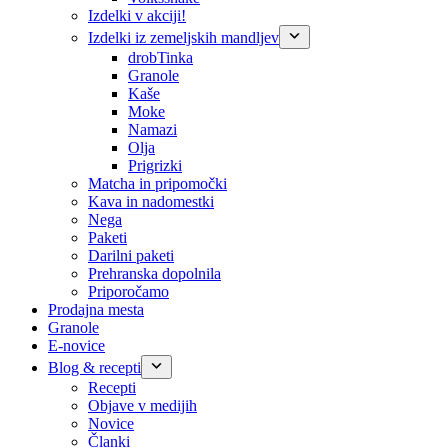
Izdelki v akciji!
Izdelki iz zemeljskih mandljev
drobTinka
Granole
Kaše
Moke
Namazi
Olja
Prigrizki
Matcha in pripomočki
Kava in nadomestki
Nega
Paketi
Darilni paketi
Prehranska dopolnila
Priporočamo
Prodajna mesta
Granole
E-novice
Blog & recepti
Recepti
Objave v medijih
Novice
Članki