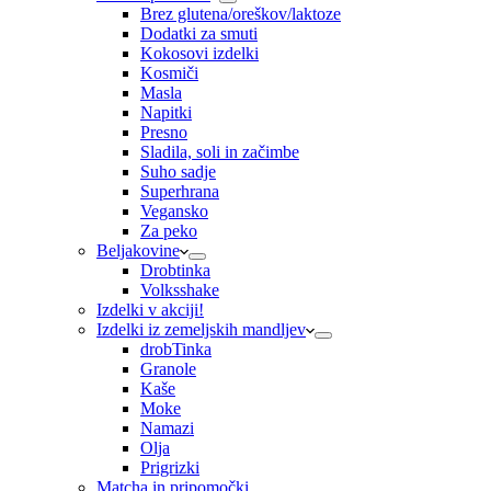
Brez glutena/oreškov/laktoze
Dodatki za smuti
Kokosovi izdelki
Kosmiči
Masla
Napitki
Presno
Sladila, soli in začimbe
Suho sadje
Superhrana
Vegansko
Za peko
Beljakovine
Drobtinka
Volksshake
Izdelki v akciji!
Izdelki iz zemeljskih mandljev
drobTinka
Granole
Kaše
Moke
Namazi
Olja
Prigrizki
Matcha in pripomočki