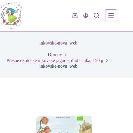
Skip
to
content
Shopping
cart
inkovske-nova_web
Domov
Presne ekološke inkovske jagode, drobTinka, 150 g
inkovske-nova_web