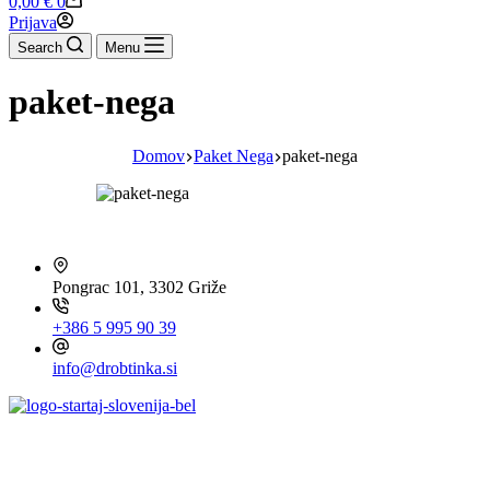
0,00
€
0
cart
Prijava
Search
Menu
paket-nega
Domov
Paket Nega
paket-nega
HITRI KONTAKT
Pongrac 101, 3302 Griže
+386 5 995 90 39
info@drobtinka.si
OBIŠČITE TUDI ...