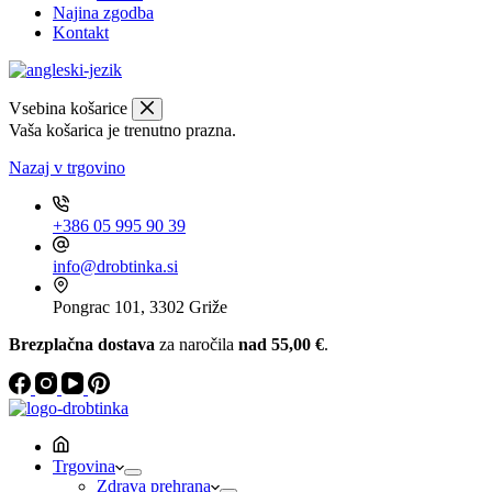
Najina zgodba
Kontakt
Vsebina košarice
Vaša košarica je trenutno prazna.
Nazaj v trgovino
+386 05 995 90 39
info@drobtinka.si
Pongrac 101, 3302 Griže
Brezplačna dostava
za naročila
nad 55,00 €
.
Trgovina
Zdrava prehrana