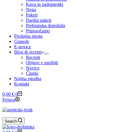
Kava in nadomestki
Nega
Paketi
Darilni paketi
Prehranska dopolnila
Priporočamo
Prodajna mesta
Granole
E-novice
Blog & recepti
Recepti
Objave v medijih
Novice
Članki
Najina zgodba
Kontakt
Shopping
0,00
€
0
cart
Prijava
Search
Shopping