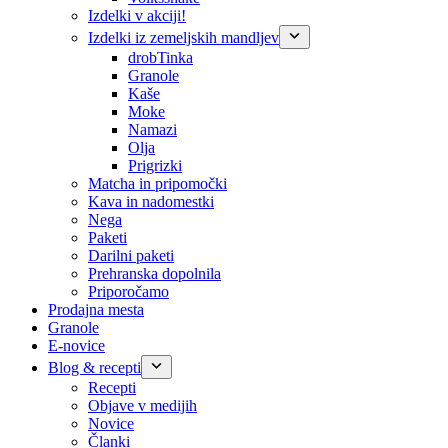
Izdelki v akciji!
Izdelki iz zemeljskih mandljev
drobTinka
Granole
Kaše
Moke
Namazi
Olja
Prigrizki
Matcha in pripomočki
Kava in nadomestki
Nega
Paketi
Darilni paketi
Prehranska dopolnila
Priporočamo
Prodajna mesta
Granole
E-novice
Blog & recepti
Recepti
Objave v medijih
Novice
Članki