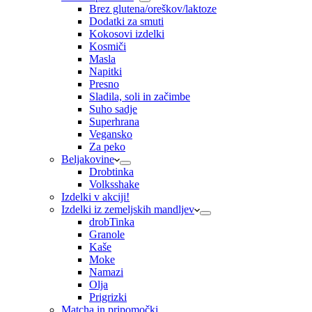
Brez glutena/oreškov/laktoze
Dodatki za smuti
Kokosovi izdelki
Kosmiči
Masla
Napitki
Presno
Sladila, soli in začimbe
Suho sadje
Superhrana
Vegansko
Za peko
Beljakovine
Drobtinka
Volksshake
Izdelki v akciji!
Izdelki iz zemeljskih mandljev
drobTinka
Granole
Kaše
Moke
Namazi
Olja
Prigrizki
Matcha in pripomočki