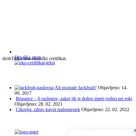
Hrvaška stran
drobTinka ima ekološki certifikat.
NAJBOLJ BRANO IN ISKANO
Ali poznate Jackfruit?
Objavljeno: 14.
09. 2017
Brusnice – 6 razlogov, zakaj jih je dobro imeti vedno pri roki
Objavljeno: 28. 02. 2021
Cikorija: zdrav kavni nadomestek
Objavljeno: 22. 02. 2022
PODPRLI SO NAS ...